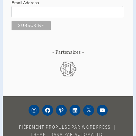
Email Address
Partenaires
INSTAGRAM
FACEBOOK
PINTEREST
LINKEDIN
TWITTER
YOUTUBE
FIÈREMENT PROPULSÉ PAR WORDPRESS
|
THÈME : DARA PAR
AUTOMATTIC
.