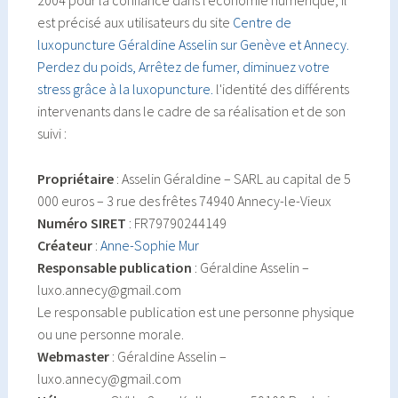
2004 pour la confiance dans l'économie numérique, il
est précisé aux utilisateurs du site
Centre de
luxopuncture Géraldine Asselin sur Genève et Annecy.
Perdez du poids, Arrêtez de fumer, diminuez votre
stress grâce à la luxopuncture.
l'identité des différents
intervenants dans le cadre de sa réalisation et de son
suivi :
Propriétaire
: Asselin Géraldine – SARL au capital de 5
000 euros – 3 rue des frêtes 74940 Annecy-le-Vieux
Numéro SIRET
: FR79790244149
Créateur
:
Anne-Sophie Mur
Responsable publication
: Géraldine Asselin –
luxo.annecy@gmail.com
Le responsable publication est une personne physique
ou une personne morale.
Webmaster
: Géraldine Asselin –
luxo.annecy@gmail.com