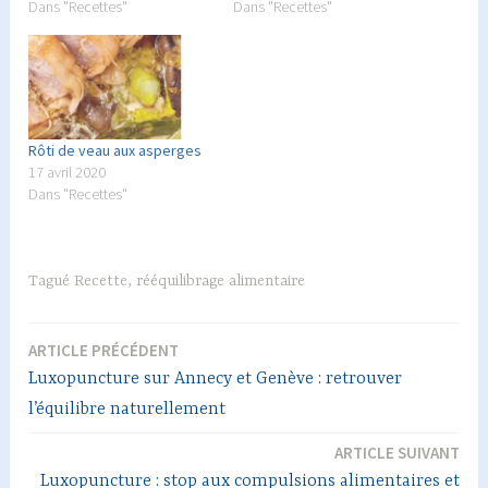
Dans "Recettes"
Dans "Recettes"
Rôti de veau aux asperges
17 avril 2020
Dans "Recettes"
Tagué
Recette
,
rééquilibrage alimentaire
ARTICLE PRÉCÉDENT
Navigation
Luxopuncture sur Annecy et Genève : retrouver
de
l’équilibre naturellement
l’article
ARTICLE SUIVANT
Luxopuncture : stop aux compulsions alimentaires et