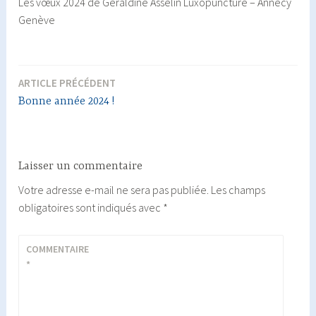
Les vœux 2024 de Géraldine Asselin Luxopuncture – Annecy
Genève
ARTICLE PRÉCÉDENT
Navigation
Bonne année 2024 !
de
l’article
Laisser un commentaire
Votre adresse e-mail ne sera pas publiée.
Les champs
obligatoires sont indiqués avec
*
COMMENTAIRE
*