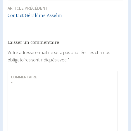
ARTICLE PRÉCÉDENT
Navigation
Contact Géraldine Asselin
de
l’article
Laisser un commentaire
Votre adresse e-mail ne sera pas publiée.
Les champs
obligatoires sont indiqués avec
*
COMMENTAIRE
*