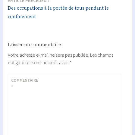
ARTICLE PRÉCÉDENT
Navigation
Des occupations à la portée de tous pendant le
de
confinement
l’article
Laisser un commentaire
Votre adresse e-mail ne sera pas publiée.
Les champs
obligatoires sont indiqués avec
*
COMMENTAIRE
*