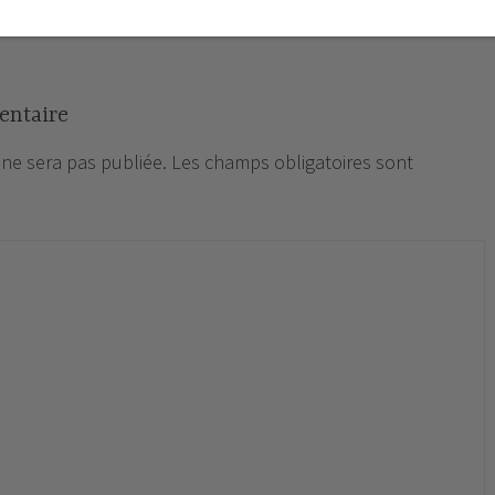
entaire
 ne sera pas publiée.
Les champs obligatoires sont