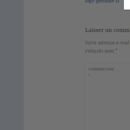
logo-genuine-21
de
l’article
Laisser un comm
Votre adresse e-mail
indiqués avec
*
COMMENTAIRE
*