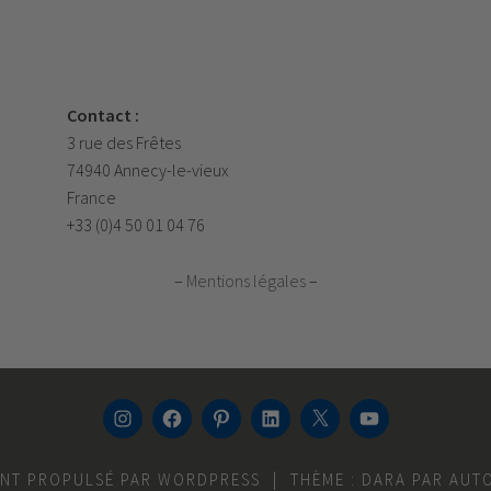
Contact :
3 rue des Frêtes
74940 Annecy-le-vieux
France
+33 (0)4 50 01 04 76
–
Mentions légales
–
INSTAGRAM
FACEBOOK
PINTEREST
LINKEDIN
TWITTER
YOUTUBE
ENT PROPULSÉ PAR WORDPRESS
|
THÈME : DARA PAR
AUT