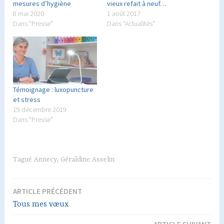
mesures d’hygiène
vieux refait à neuf…
8 mai 2020
1 août 2017
Dans "Presse"
Dans "Actualités"
Témoignage : luxopuncture
et stress
19 décembre 2019
Dans "Presse"
Tagué
Annecy
,
Géraldine Asselin
ARTICLE PRÉCÉDENT
Navigation
Tous mes vœux
de