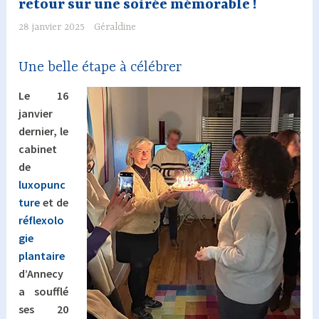
retour sur une soirée mémorable !
28 janvier 2025
Géraldine
Une belle étape à célébrer
Le 16
janvier
dernier, le
cabinet
de
luxopunc
ture
et de
réflexolo
gie
plantaire
d’Annecy
a soufflé
ses 20