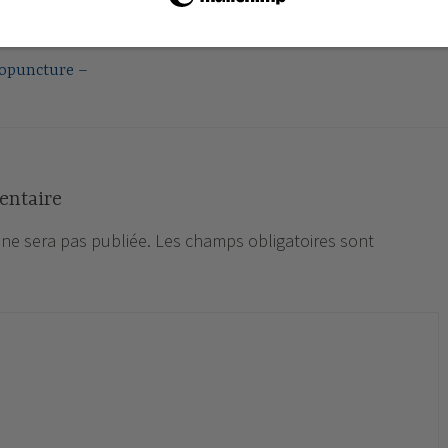
xopuncture –
entaire
 ne sera pas publiée.
Les champs obligatoires sont