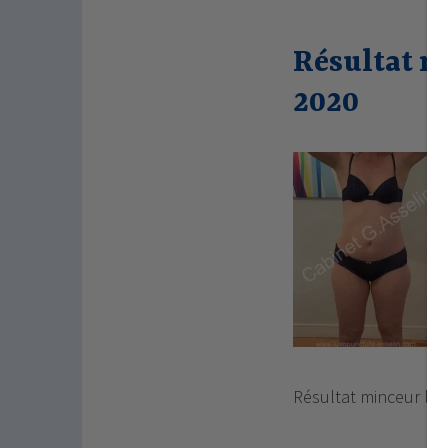
Résultat m
2020
Résultat minceur lux