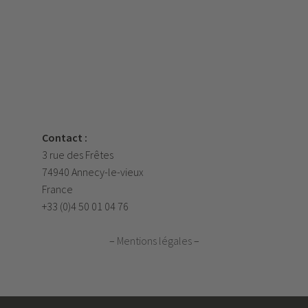
Contact :
3 rue des Frêtes
74940 Annecy-le-vieux
France
+33 (0)4 50 01 04 76
–
Mentions légales
–