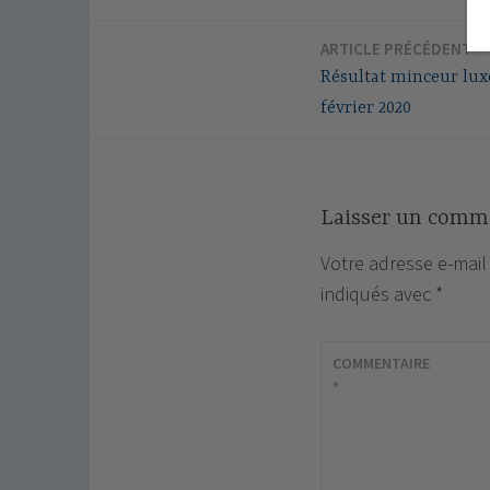
ARTICLE PRÉCÉDENT
Navigation
Résultat minceur lu
de
février 2020
l’article
Laisser un comm
Votre adresse e-mail
indiqués avec
*
COMMENTAIRE
*