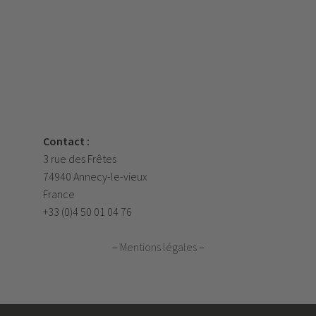
Contact :
3 rue des Frêtes
74940 Annecy-le-vieux
France
+33 (0)4 50 01 04 76
–
Mentions légales
–