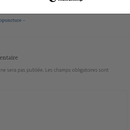
xopuncture –
entaire
 ne sera pas publiée.
Les champs obligatoires sont