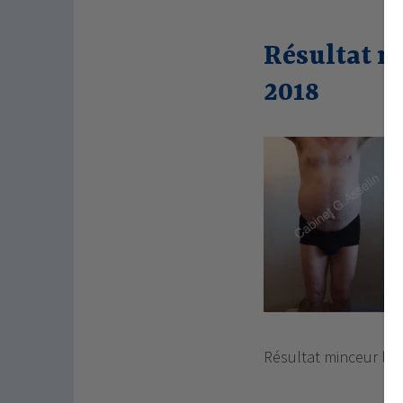
Résultat m
2018
Résultat minceur lu