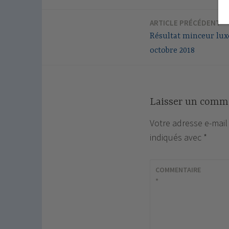
ARTICLE PRÉCÉDENT
Navigation
Résultat minceur lu
de
octobre 2018
l’article
Laisser un comm
Votre adresse e-mail
indiqués avec
*
COMMENTAIRE
*