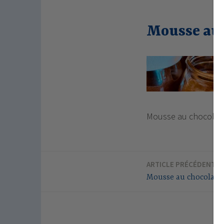
Mousse au 
Mousse au chocolat
ARTICLE PRÉCÉDENT
Navigation
Mousse au chocolat
de
l’article