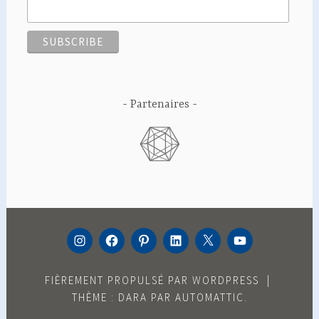
Partenaires
INSTAGRAM
FACEBOOK
PINTEREST
LINKEDIN
TWITTER
YOUTUBE
FIÈREMENT PROPULSÉ PAR WORDPRESS
|
THÈME : DARA PAR
AUTOMATTIC
.