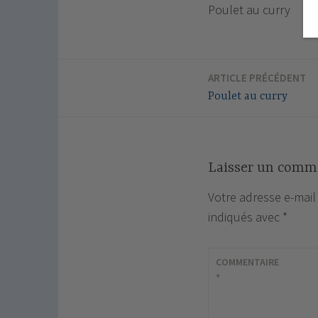
Poulet au curry
ARTICLE PRÉCÉDENT
Navigation
Poulet au curry
de
l’article
Laisser un comm
Votre adresse e-mail
indiqués avec
*
COMMENTAIRE
*