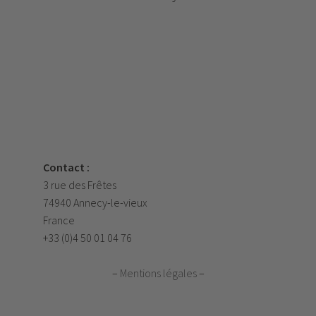
Contact :
3 rue des Frêtes
74940 Annecy-le-vieux
France
+33 (0)4 50 01 04 76
–
Mentions légales
–