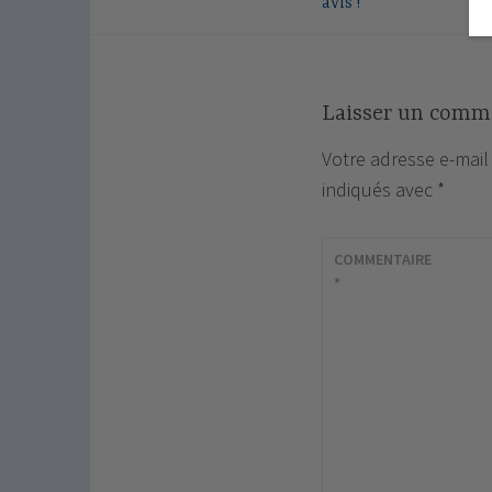
avis !
l’article
Laisser un comm
Votre adresse e-mail
indiqués avec
*
COMMENTAIRE
*