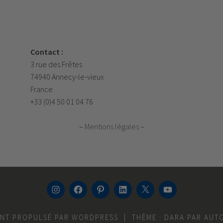
Contact :
3 rue des Frêtes
74940 Annecy-le-vieux
France
+33 (0)4 50 01 04 76
–
Mentions légales
–
INSTAGRAM
FACEBOOK
PINTEREST
LINKEDIN
TWITTER
YOUTUBE
ENT PROPULSÉ PAR WORDPRESS
|
THÈME : DARA PAR
AUT