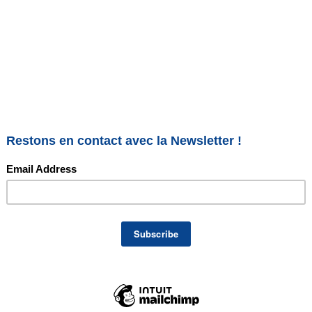
hérèse and the kids sur la
re Géraldine Asselin
d the kids sur la luxopuncture Géraldine Asselin
e and the kids » a
e et vous donne son