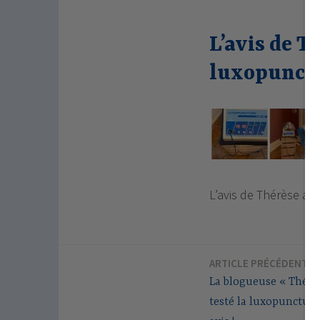
L’avis de T
luxopunctu
L’avis de Thérèse an
ARTICLE PRÉCÉDENT
Navigation
La blogueuse « Thérès
de
testé la luxopunctur