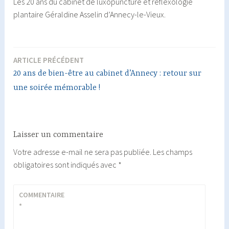
Les 20 ans du cabinet de luxopuncture et réflexologie
plantaire Géraldine Asselin d’Annecy-le-Vieux.
ARTICLE PRÉCÉDENT
Navigation
20 ans de bien-être au cabinet d’Annecy : retour sur
de
une soirée mémorable !
l’article
Laisser un commentaire
Votre adresse e-mail ne sera pas publiée.
Les champs
obligatoires sont indiqués avec
*
COMMENTAIRE
*