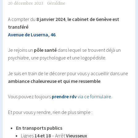
20 décembre 2023
Géraldine
A compter du
8 janvier 2024
,
le cabinet de Genève est
transféré
Avenue de Luserna, 46
.
Je rejoins un
pôle santé
dans lequel se trouvent déjà un
psychiatre, une psychologue et une logopédiste.
Je suis en train de le décorer pour vous y accueillir dans une
ambiance chaleureuse et qui me ressemble
.
Vous pouvez toujours
prendre rdv
via ce formulaire
.
Et pour vous y rendre, rien de plus simple :
En transports publics
Lignes
14 et 18
– Arrêt
Vieusseux