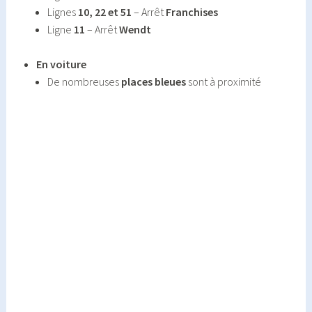
Lignes
10, 22 et 51
– Arrêt
Franchises
Ligne
11
– Arrêt
Wendt
En voiture
De nombreuses
places bleues
sont à proximité