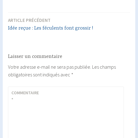
ARTICLE PRÉCÉDENT
Navigation
Idée reçue : Les féculents font grossir !
de
l’article
Laisser un commentaire
Votre adresse e-mail ne sera pas publiée.
Les champs
obligatoires sont indiqués avec
*
COMMENTAIRE
*