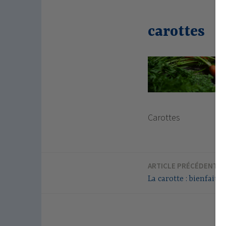
carottes
Carottes
ARTICLE PRÉCÉDENT
Navigation
La carotte : bienfaits 
de
l’article