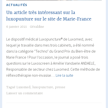
ACTUALITÉS
Un article très intéressant sur la
luxopunture sur le site de Marie-France
6 janvier 2021
Géraldine
Le dispositif médical Luxopuncture® de Luxomed, avec
lequel je travaille dans mes trois cabinets, a été nommé
dans la catégorie "Techno" du Grand Prix du Bien-être de
Marie France ! Pour l’occasion, le journal a posé trois
questions sur le Luxoscreen à Amélie Vandaele ANDAELE,
Responsable de secteur chez Luxomed. Cette méthode de
Un
réflexothérapie non-invasise…
Lire la suite
article
très
Tagué
Luxomed
,
luxopuncture
,
presse
intéressant
Laisser un commentaire
sur
la