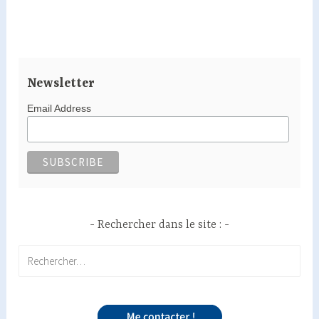
luxopunture
sur
le
site
de
Newsletter
Marie-
Email Address
France
Rechercher dans le site :
Rechercher :