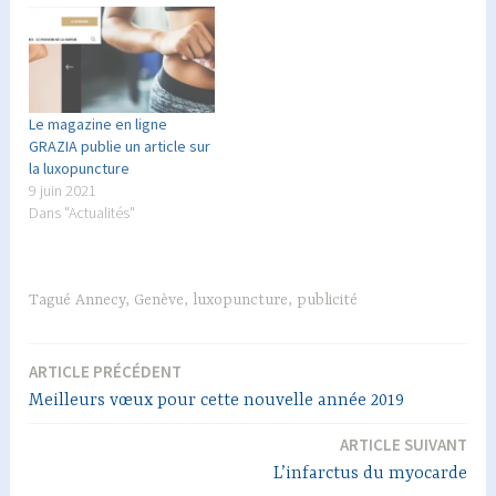
Le magazine en ligne
GRAZIA publie un article sur
la luxopuncture
9 juin 2021
Dans "Actualités"
Tagué
Annecy
,
Genève
,
luxopuncture
,
publicité
ARTICLE PRÉCÉDENT
Navigation
Meilleurs vœux pour cette nouvelle année 2019
de
ARTICLE SUIVANT
l’article
L’infarctus du myocarde