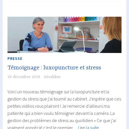
PRESSE
Témoignage : luxopuncture et stress
19 décembre 2019
Géraldine
Voici un nouveau témoignage sur la luxopuncture et la
gestion du stress que j’ai tourné au cabinet. J’espère que ces
petites vidéos vous plairont ! Je remercie d’ailleurs ma
patiente qui a bien voulu témoigner devant la caméra. La
gestion des problèmes de stress au quotidien « Ce que j’ai
Témoignage
vraiment apprécié c’est le premier…
Lire la suite