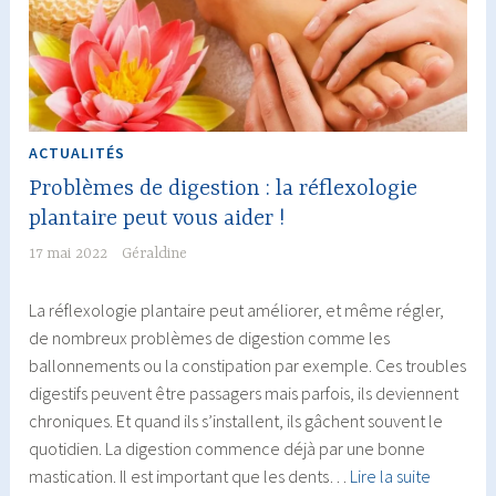
ACTUALITÉS
Problèmes de digestion : la réflexologie
plantaire peut vous aider !
17 mai 2022
Géraldine
La réflexologie plantaire peut améliorer, et même régler,
de nombreux problèmes de digestion comme les
ballonnements ou la constipation par exemple. Ces troubles
digestifs peuvent être passagers mais parfois, ils deviennent
chroniques. Et quand ils s’installent, ils gâchent souvent le
quotidien. La digestion commence déjà par une bonne
Problèm
mastication. Il est important que les dents…
Lire la suite