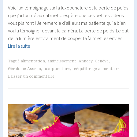
Voici un témoignage sur la luxopuncture et la perte de poids
que j’ai tourné au cabinet. J’espère que ces petites vidéos
vous plairont ! Je remercie d'ailleurs ma patiente qui a bien
voulu témoigner devant la caméra. La perte de poids Le but
de la lumière est vraiment de couper la faim et les envies…
Témoignage
Lire la suite
:
luxopuncture
Tagué
alimentation
,
amincissement
,
Annecy
,
Genève
,
et
Géraldine Asselin
,
luxopuncture
,
rééquilibrage alimentaire
perte
Laisser un commentaire
de
poids