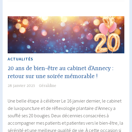
retrouver
l’équilibre
naturellement
ACTUALITÉS
20 ans de bien-être au cabinet d’Annecy :
retour sur une soirée mémorable !
28 janvier 2025
Géraldine
Une belle étape à célébrer Le 16 janvier dernier, le cabinet
de luxopuncture et de réflexologie plantaire d’Annecy a
soufflé ses 20 bougies. Deux décennies consacrées à
accompagner mes patients et patientes vers le bien-être, la
sérénité et une meilleure qualité de vie. À cette occasion si