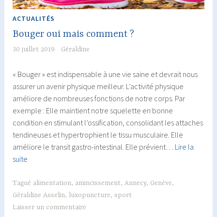
ACTUALITÉS
Bouger oui mais comment ?
30 juillet 2019
Géraldine
« Bouger » est indispensable à une vie saine et devrait nous
assurer un avenir physique meilleur. L’activité physique
améliore de nombreuses fonctions de notre corps. Par
exemple : Elle maintient notre squelette en bonne
condition en stimulant l’ossification, consolidant les attaches
tendineuses et hypertrophient le tissu musculaire. Elle
améliore le transit gastro-intestinal. Elle prévient…
Lire la
Bouger
suite
oui
mais
Tagué
alimentation
,
amincissement
,
Annecy
,
Genève
,
comment
Géraldine Asselin
,
luxopuncture
,
sport
?
Laisser un commentaire