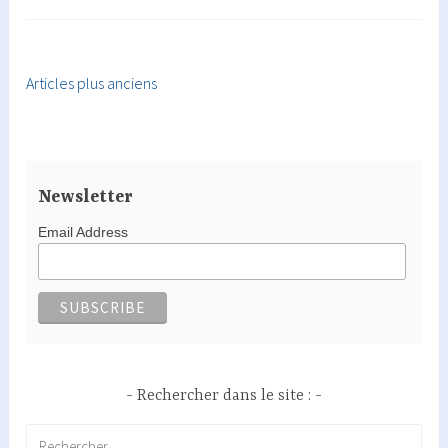
Articles plus anciens
Navigation
des
articles
Newsletter
Email Address
Rechercher dans le site :
Rechercher :