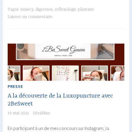
de
digestio
Tagué
Annecy
,
digestion
,
reflexologie plantaire
:
Laisser un commentaire
la
réflexol
plantaire
peut
vous
aider
!
PRESSE
A la découverte de la Luxopuncture avec
2BeSweet
19 mai 2021
Géraldine
En participant à un de mes concours sur Instagram, la