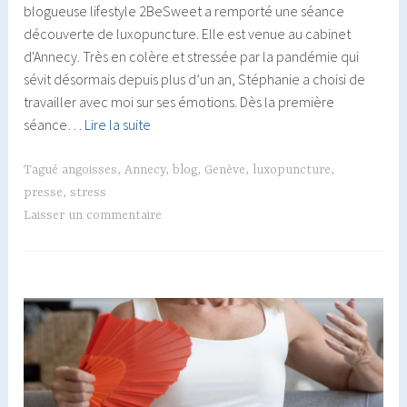
blogueuse lifestyle 2BeSweet a remporté une séance
découverte de luxopuncture. Elle est venue au cabinet
d'Annecy. Très en colère et stressée par la pandémie qui
sévit désormais depuis plus d’un an, Stéphanie a choisi de
travailler avec moi sur ses émotions. Dès la première
A
séance…
Lire la suite
la
découverte
Tagué
angoisses
,
Annecy
,
blog
,
Genève
,
luxopuncture
,
de
presse
,
stress
la
Laisser un commentaire
Luxopuncture
avec
2BeSweet