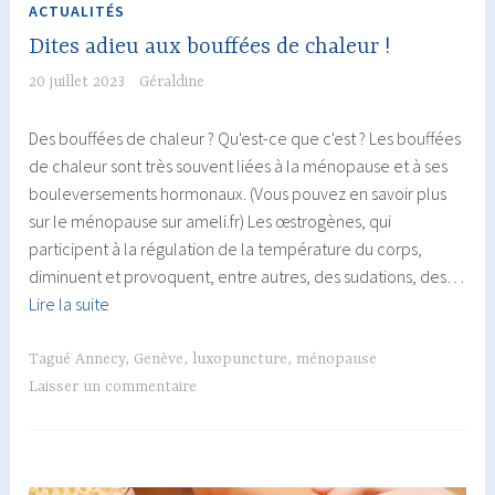
ACTUALITÉS
Dites adieu aux bouffées de chaleur !
20 juillet 2023
Géraldine
Des bouffées de chaleur ? Qu'est-ce que c'est ? Les bouffées
de chaleur sont très souvent liées à la ménopause et à ses
bouleversements hormonaux. (Vous pouvez en savoir plus
sur le ménopause sur ameli.fr) Les œstrogènes, qui
participent à la régulation de la température du corps,
diminuent et provoquent, entre autres, des sudations, des…
Dites
Lire la suite
adieu
aux
Tagué
Annecy
,
Genève
,
luxopuncture
,
ménopause
bouffées
Laisser un commentaire
de
chaleur
!