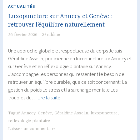
ACTUALITÉS
Luxopuncture sur Annecy et Genève :
retrouver l’équilibre naturellement
26 février 2026
Géraldine
Une approche globale et respectueuse du corps Je suis
Géraldine Asselin, praticienne en luxopuncture sur Annecy et
sur Genève et en réflexologie plantaire sur Annecy.
J’accompagne les personnes qui ressentent le besoin de
retrouver un équilibre durable, que ce soit concernant : La
gestion du poids Le stress et la surcharge mentale Les
Luxopuncture
troubles du…
Lire la suite
sur
Annecy
Tagué
Annecy
,
Genève
,
Géraldine Asselin
,
luxopuncture
,
et
reflexologie plantaire
Genève
Laisser un commentaire
: