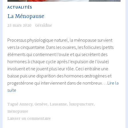
ACTUALITÉS
La Ménopause
23 mars 2020
Géraldine
Processus physiologique naturel, la ménopause survient
vers la cinquantaine. Dans les ovaires, les follicules (petits
éléments qui contiennent l’ovule et qui secrètent des
hormones à chaque cycle après l’expulsion de l’ovule)
involuent et ne jouent plus leur rôle. Ceci entraîne une
baisse puis une disparition des hormones œstrogènes et
progestérone qui interviennent dans de nombreux…
Lire la
La
suite
Ménopause
Tagué
Annecy
,
Genève
,
Lausanne
,
luxopuncture
,
ménopause
Laisser un commentaire