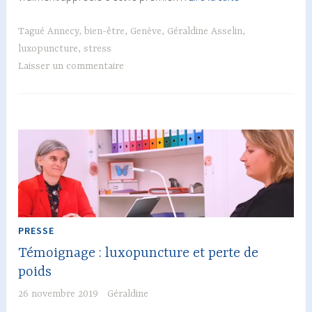
:
luxopuncture
Tagué
Annecy
,
bien-être
,
Genève
,
Géraldine Asselin
,
et
luxopuncture
,
stress
stress
Laisser un commentaire
PRESSE
Témoignage : luxopuncture et perte de
poids
26 novembre 2019
Géraldine