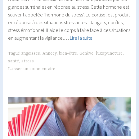
glandes surrénales en réponse au stress. Cette hormone est
souvent appelée "hormone du stress". Le cortisol est produit
en réponse à des situations stressantes : dangers, conflits,
stress émotionnel. Il aide le corps à faire face à ces situations
Le
en augmentant la vigilance,…
Lire la suite
cortisol
:
Tagué
angoisses
,
Annecy
,
bien-être
,
Genève
,
luxopuncture
,
hormone
santé
,
stress
du
Laisser un commentaire
stress
!