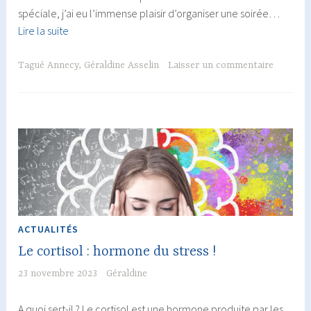
spéciale, j’ai eu l’immense plaisir d’organiser une soirée…
20
Lire la suite
ans
de
Tagué
Annecy
,
Géraldine Asselin
Laisser un commentaire
bien-
être
au
cabinet
d’Annecy
:
retour
sur
une
ACTUALITÉS
soirée
Le cortisol : hormone du stress !
mémorable
!
23 novembre 2023
Géraldine
A quoi sert-il ? Le cortisol est une hormone produite par les