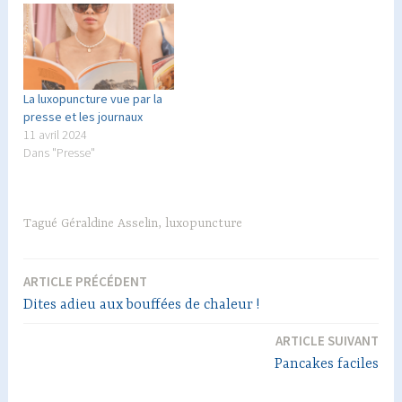
La luxopuncture vue par la
presse et les journaux
11 avril 2024
Dans "Presse"
Tagué
Géraldine Asselin
,
luxopuncture
ARTICLE PRÉCÉDENT
Navigation
Dites adieu aux bouffées de chaleur !
de
ARTICLE SUIVANT
l’article
Pancakes faciles