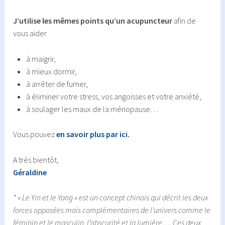
J’utilise les mêmes points qu’un acupuncteur
afin de
vous aider
à
maigrir
,
à
mieux dormir
,
à
arrêter de fumer
,
à éliminer votre
stress
, vos
angoisses
et votre
anxiété
,
à soulager les maux de la
ménopause
…
Vous pouvez
en savoir plus par ici.
A très bientôt,
Géraldine
* « Le Yin et le Yang » est un concept chinois qui décrit les deux
forces opposées mais complémentaires de l’univers comme le
féminin et le masculin, l’obscurité et la lumière…. C
es deux