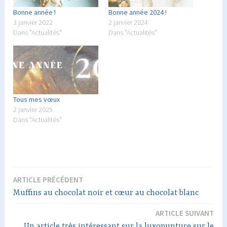
Bonne année !
Bonne année 2024 !
3 janvier 2022
2 janvier 2024
Dans "Actualités"
Dans "Actualités"
Tous mes vœux
2 janvier 2025
Dans "Actualités"
ARTICLE PRÉCÉDENT
Navigation
Muffins au chocolat noir et cœur au chocolat blanc
de
ARTICLE SUIVANT
l’article
Un article très intéressant sur la luxopunture sur le