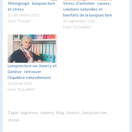
Témoignage : luxopuncture
Stress d’automne : causes,
et stress
solutions naturelles et
19 décembre 2019
bienfaits de la luxopuncture
Dans "Presse"
30 septembre 2025
Dans "Actualités"
Luxopuncture sur Annecy et
Genève : retrouver
l’équilibre naturellement
26 février 2026
Dans "Actualités"
Tagué
angoisses
,
Annecy
,
blog
,
Genève
,
luxopuncture
,
stress