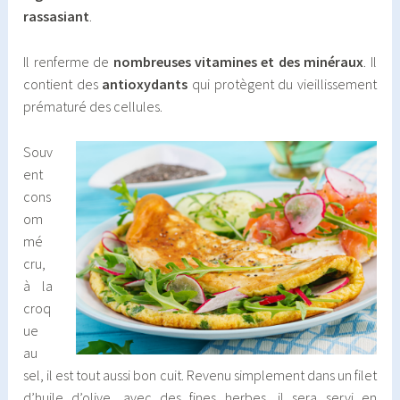
rassasiant
.
Il renferme de
nombreuses vitamines et des minéraux
. Il
contient des
antioxydants
qui protègent du vieillissement
prématuré des cellules.
Souv
ent
cons
om
mé
cru,
à la
croq
ue
au
sel, il est tout aussi bon cuit. Revenu simplement dans un filet
d’huile d’olive, avec des fines herbes, il sera servi en