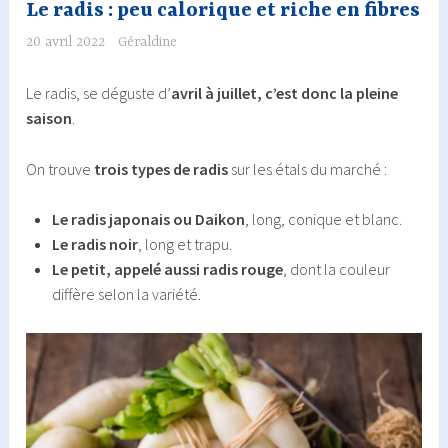
Le radis : peu calorique et riche en fibres
20 avril 2022
Géraldine
Le radis, se déguste d’
avril à juillet, c’est donc la pleine
saison
.
On trouve
trois types de radis
sur les étals du marché :
Le radis japonais ou Daikon
, long, conique et blanc.
Le radis noir
, long et trapu.
Le petit, appelé aussi radis rouge
, dont la couleur
diffère selon la variété.