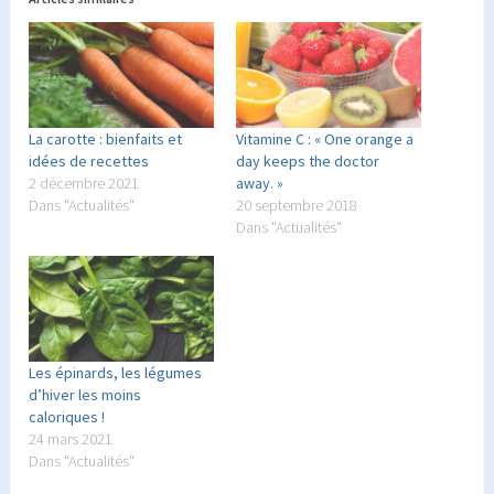
La carotte : bienfaits et
Vitamine C : « One orange a
idées de recettes
day keeps the doctor
2 décembre 2021
away. »
Dans "Actualités"
20 septembre 2018
Dans "Actualités"
Les épinards, les légumes
d’hiver les moins
caloriques !
24 mars 2021
Dans "Actualités"