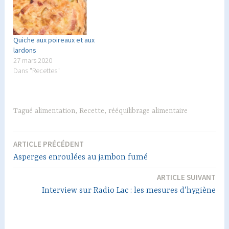
Quiche aux poireaux et aux
lardons
27 mars 2020
Dans "Recettes"
Tagué
alimentation
,
Recette
,
rééquilibrage alimentaire
ARTICLE PRÉCÉDENT
Navigation
Asperges enroulées au jambon fumé
de
ARTICLE SUIVANT
l’article
Interview sur Radio Lac : les mesures d’hygiène