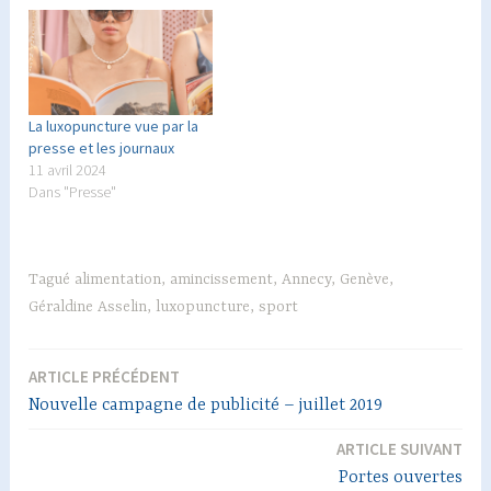
La luxopuncture vue par la
presse et les journaux
11 avril 2024
Dans "Presse"
Tagué
alimentation
,
amincissement
,
Annecy
,
Genève
,
Géraldine Asselin
,
luxopuncture
,
sport
ARTICLE PRÉCÉDENT
Navigation
Nouvelle campagne de publicité – juillet 2019
de
ARTICLE SUIVANT
l’article
Portes ouvertes