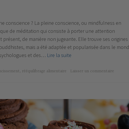
ine conscience ? La pleine conscience, ou mindfulness en
tique de méditation qui consiste à porter une attention
ant présent, de manière non jugeante. Elle trouve ses origines
bouddhistes, mais a été adaptée et popularisée dans le mon
Mindful
psychologues et des…
Lire la suite
Eating
ou
ncissement
,
rééquilibrage alimentaire
Laisser un commentaire
Manger
en
pleine
conscience