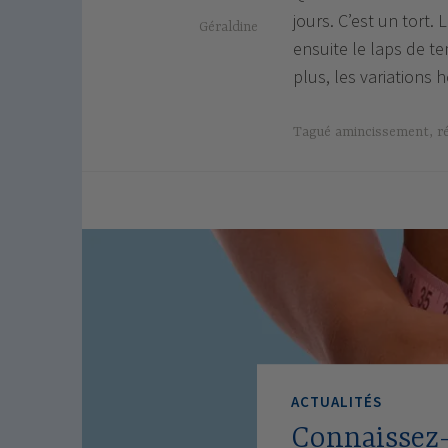
jours. C’est un tort
Géraldine
ensuite le laps de te
plus, les variations
Tagué
amincissement
,
r
ACTUALITÉS
Connaissez-