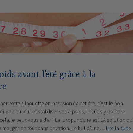
stop
aux
compulsions
alimentaire
!
ids avant l’été grâce à la
re
ner votre silhouette en prévision de cet été, c’est le bon
r en douceur et stabiliser votre poids, il faut s’y prendre
ela, je peux vous aider ! La luxopuncture est LA solution qu
e manger de tout sans privation. Le but d’une…
Lire la suite