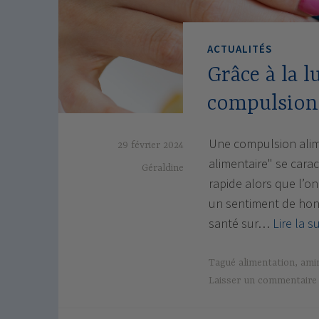
ACTUALITÉS
Grâce à la 
compulsions
Une compulsion alime
29 février 2024
alimentaire" se cara
Géraldine
rapide alors que l’on
un sentiment de hont
santé sur…
Lire la s
Tagué
alimentation
,
ami
Laisser un commentaire