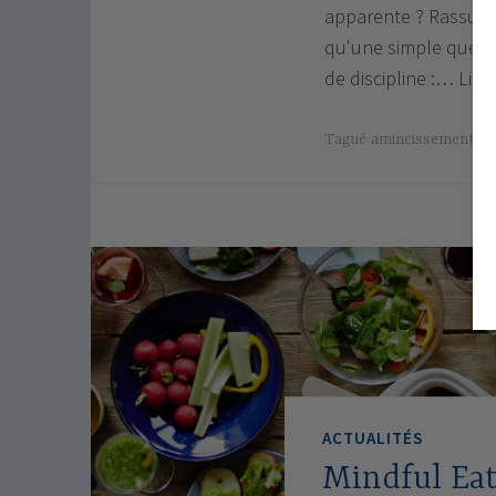
apparente ? Rassurez-
qu'une simple quest
de discipline :…
Lire 
Tagué
amincissement
,
l
ACTUALITÉS
Mindful Eat