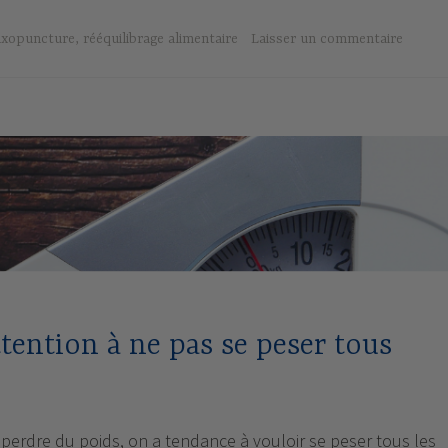
uxopuncture
,
rééquilibrage alimentaire
Laisser un commentaire
l
l
ttention à ne pas se peser tous
erdre du poids, on a tendance à vouloir se peser tous les