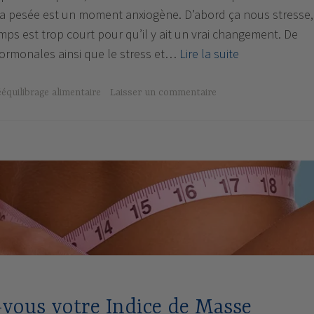
. La pesée est un moment anxiogène. D’abord ça nous stresse,
mps est trop court pour qu’il y ait un vrai changement. De
La
 hormonales ainsi que le stress et…
Lire la suite
pesée
:
ééquilibrage alimentaire
Laisser un commentaire
attention
à
ne
pas
se
peser
tous
les
jours
!
vous votre Indice de Masse