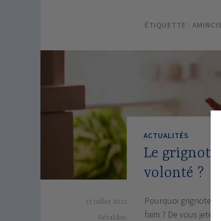
ÉTIQUETTE :
AMINCI
ACTUALITÉS
Le grignotag
volonté ?
Pourquoi grignote-t-o
12 juillet 2025
faim ? De vous jeter
Géraldine