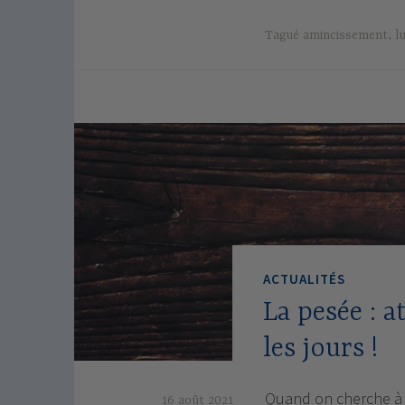
Tagué
amincissement
,
l
ACTUALITÉS
La pesée : a
les jours !
Quand on cherche à p
16 août 2021