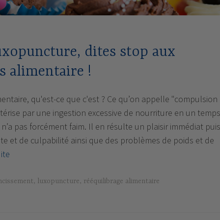
luxopuncture, dites stop aux
 alimentaire !
ntaire, qu'est-ce que c'est ? Ce qu’on appelle "compulsion
ctérise par une ingestion excessive de nourriture en un temp
 n’a pas forcément faim. Il en résulte un plaisir immédiat pui
e et de culpabilité ainsi que des problèmes de poids et de
Grâce
uite
à
la
ncissement
,
luxopuncture
,
rééquilibrage alimentaire
luxopuncture,
dites