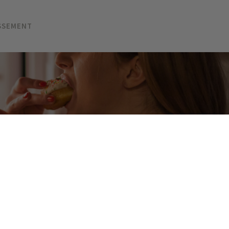
SSEMENT
e est-il juste une question de
n sans faim ? Vous arrive-t-il de grignoter sans vraiment avoi
 sur du chocolat, du fromage ou des biscuits sans raison