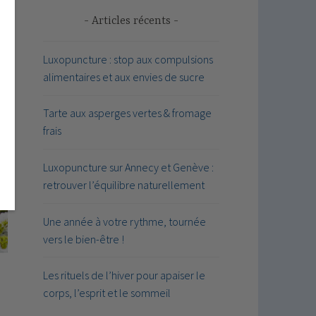
Articles récents
e
Luxopuncture : stop aux compulsions
alimentaires et aux envies de sucre
Tarte aux asperges vertes & fromage
frais
Luxopuncture sur Annecy et Genève :
retrouver l’équilibre naturellement
Une année à votre rythme, tournée
vers le bien-être !
Les rituels de l’hiver pour apaiser le
corps, l’esprit et le sommeil