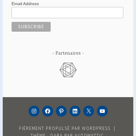
Email Address
Partenaires
INSTAGRAM
FACEBOOK
PINTEREST
LINKEDIN
TWITTER
YOUTUBE
FIÈREMENT PROPULSÉ PAR WORDPRESS
|
THÈME : DARA PAR
AUTOMATTIC
.