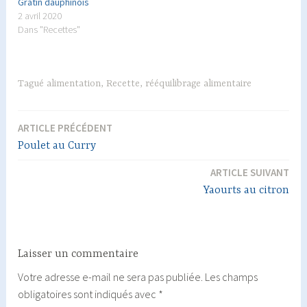
Gratin dauphinois
2 avril 2020
Dans "Recettes"
Tagué
alimentation
,
Recette
,
rééquilibrage alimentaire
ARTICLE PRÉCÉDENT
Navigation
Poulet au Curry
de
ARTICLE SUIVANT
l’article
Yaourts au citron
Laisser un commentaire
Votre adresse e-mail ne sera pas publiée.
Les champs
obligatoires sont indiqués avec
*