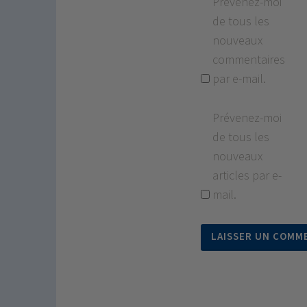
Prévenez-moi
de tous les
nouveaux
commentaires
par e-mail.
Prévenez-moi
de tous les
nouveaux
articles par e-
mail.