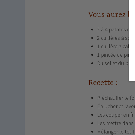
Vous aurez be
2 à 4 patates dou
2 cuillères à sou
1 cuillère à café
1 pincée de pime
Du sel et du poiv
Recette :
Préchauffer le f
Éplucher et lave
Les couper en fri
Les mettre dans un
Mélanger le tout 