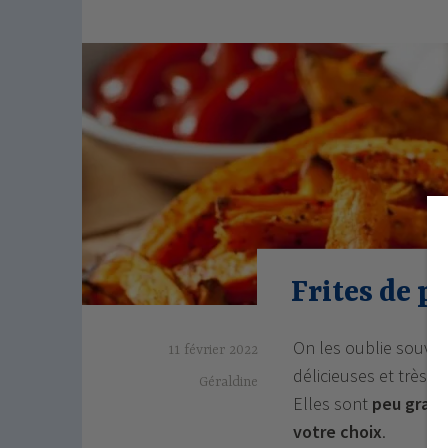
Frites de p
On les oublie souve
11 février 2022
délicieuses et très fac
Géraldine
Elles sont
peu grass
votre choix
.