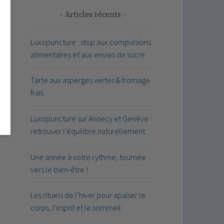
Articles récents
Luxopuncture : stop aux compulsions
alimentaires et aux envies de sucre
Tarte aux asperges vertes & fromage
frais
Luxopuncture sur Annecy et Genève :
retrouver l’équilibre naturellement
Une année à votre rythme, tournée
vers le bien-être !
Les rituels de l’hiver pour apaiser le
corps, l’esprit et le sommeil