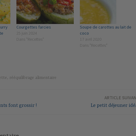
curry
Courgettes farcies
Soupe de carottes au lait de
te
25 juin 2024
coco
Dans "Recettes"
17 avril 2020
Dans "Recettes"
ette
,
rééquilibrage alimentaire
ARTICLE SUIVA
nts font grossir !
Le petit déjeuner idé