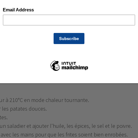
soin de :
ces en fonction de leur taille
pe d‘huile d’olive
 de paprika
nt d’Espelette
re
our à 210°C en mode chaleur tournante.
r les patates douces.
tes.
 saladier et ajouter l’huile, les épices, le sel et le poivre.
avec les mains pour que les frites soient bien enrobées.