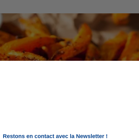
atates douces
nt mais
les frites de patates douces cuites au four
sont
iles à faire.
es
et vous pouvez
les accommoder avec les épices de