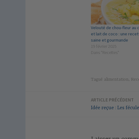
Velouté de chou-fleur au 
et lait de coco : une recet
saine et gourmande
19 février 2025
Dans "Recettes"
Tagué
alimentation
,
Rec
ARTICLE PRÉCÉDENT
Navigation
Idée reçue : Les fécule
de
l’article