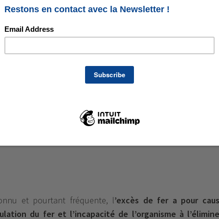
.
de fer qui donne la couleur rouge au sang
et aux muscle
ppelons que le sang des crustacés est vert du fait de 
de cuivre à la place de l’atome de fer chez les mammifères.
r
ntraine une baisse de la fabrication des globules rouge
 une fatigabilité importante et un essoufflement à l’effort. 
st aussi
responsable d’une plus grande sensibilité a
onnu et pourtant fréquente, l
’excès de fer a pour cau
ulation du fer et l’incapacité de l’organisme à l’élimine