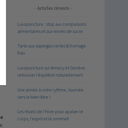
Articles récents
s.
la
Luxopuncture : stop aux compulsions
alimentaires et aux envies de sucre
Tarte aux asperges vertes & fromage
frais
s,
Luxopuncture sur Annecy et Genève :
La
retrouver l’équilibre naturellement
ux
Une année à votre rythme, tournée
vers le bien-être !
Les rituels de l’hiver pour apaiser le
se
corps, l’esprit et le sommeil
r
.