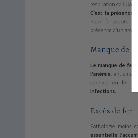
respiration cellulaire
C’est la présence 
Pour l’anecdote ra
présence d’un atome 
Manque de fe
Le manque de fer e
l’anémie
, entrainant
carence en fer e
infections
.
Excès de fer
Pathologie moins c
essentielle l’accum