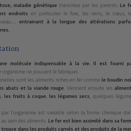
ose, maladie génétique
transmise par les parents.
Le f
ers endroits
en particulier le foie, les reins, le cœur, l
cerveau…
entrainant à la longue des altérations parfo
nes.
tation
ne molécule indispensable à la vie.
Il est fourni p
e organisme ne pouvant le fabriquer.
nnelles sont les aliments riches en fer comme
le boudin noi
les abats et la viande rouge
. Viennent ensuite les
alimen
s
,
les fruits à coque
,
les légumes secs
, quelques légum
er par l’organisme est variable selon la forme chimique da
u au sein des aliments.
Le fer est bien assimilé dans sa for
e trouve dans les produits carnés et des produits de la me