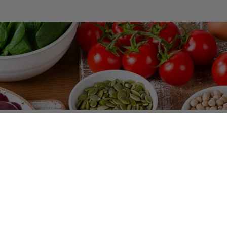
tient 2,5 à 4g de fer.
Il est utilisé par l’hémoglobine de n
a myoglobine de nos muscles et au sein d’enzymes de 