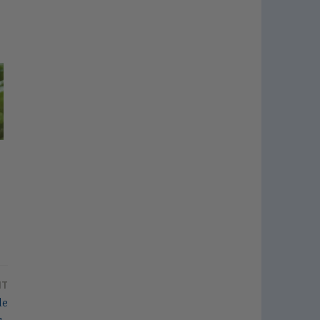
NT
de