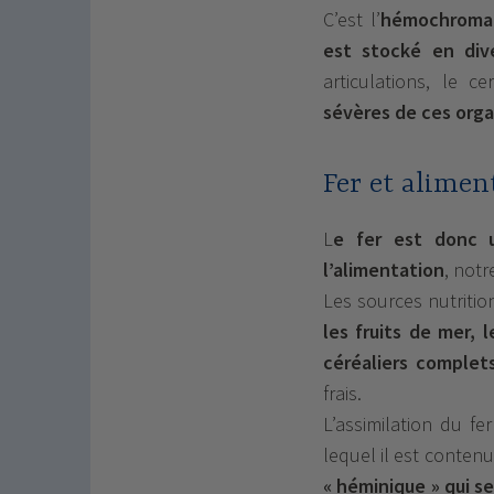
C’est l’
hémochromat
est stocké en div
articulations, le 
sévères de ces orga
Fer et alimen
L
e fer est donc u
l’alimentation
, notr
Les sources nutritio
les fruits de mer, 
céréaliers complet
frais.
L’assimilation du f
lequel il est conten
« héminique » qui s