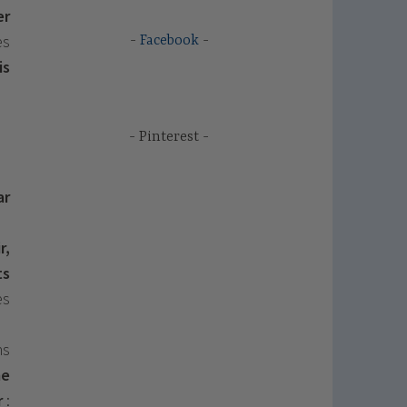
er
es
Facebook
is
Pinterest
ar
r,
ts
es
ns
me
r
: