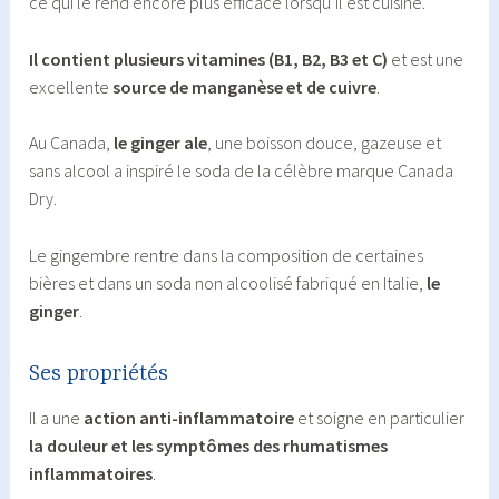
ce qui le rend encore plus efficace lorsqu’il est cuisiné.
Il contient plusieurs vitamines (B1, B2, B3 et C)
et est une
excellente
source de manganèse et de cuivre
.
Au Canada,
le ginger ale
, une boisson douce, gazeuse et
sans alcool a inspiré le soda de la célèbre marque Canada
Dry.
Le gingembre rentre dans la composition de certaines
bières et dans un soda non alcoolisé fabriqué en Italie,
le
ginger
.
Ses propriétés
Il a une
action anti-inflammatoire
et soigne en particulier
la douleur et les symptômes des rhumatismes
inflammatoires
.