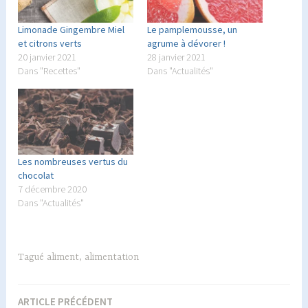
Limonade Gingembre Miel
Le pamplemousse, un
et citrons verts
agrume à dévorer !
20 janvier 2021
28 janvier 2021
Dans "Recettes"
Dans "Actualités"
Les nombreuses vertus du
chocolat
7 décembre 2020
Dans "Actualités"
Tagué
aliment
,
alimentation
ARTICLE PRÉCÉDENT
Navigation