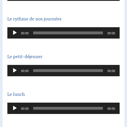
Le rythme de nos journées
Lecteur
00:00
00:00
audio
Le petit-déjeuner
Lecteur
00:00
00:00
audio
Le lunch
Lecteur
00:00
00:00
audio