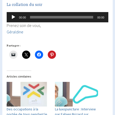
La collation du soir
Lecteur
00:00
00:00
audio
Prenez soin de vous,
Géraldine
Partager :
Articles similaires
Des occupations à la
La luxopuncture : Interview
portée de tous pendant le
par Fabien Brizard sur