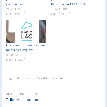
confinement
Radio Lac, le 12.04.2019
24 avril 2020
15 avril 2019
Dans "Presse"
Dans "Presse"
Interview sur Radio Lac : les
mesures d’hygiène
8 mai 2020
Dans "Presse"
Tagué
alimentation
,
Géraldine Asselin
ARTICLE PRÉCÉDENT
Navigation
Rillettes de saumon
de