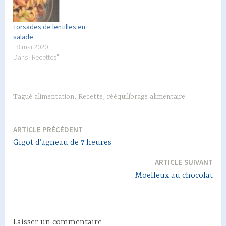
Torsades de lentilles en
salade
18 mai 2020
Dans "Recettes"
Tagué
alimentation
,
Recette
,
rééquilibrage alimentaire
ARTICLE PRÉCÉDENT
Navigation
Gigot d’agneau de 7 heures
de
ARTICLE SUIVANT
l’article
Moelleux au chocolat
Laisser un commentaire