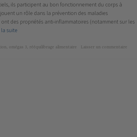
els, ils participent au bon fonctionnement du corps à
s jouent un rôle dans la prévention des maladies
ls ont des propriétés anti-inflammatoires (notamment sur les
Les
 la suite
poissons
gras
tion
,
omégas 3
,
rééquilibrage alimentaire
Laisser un commentaire