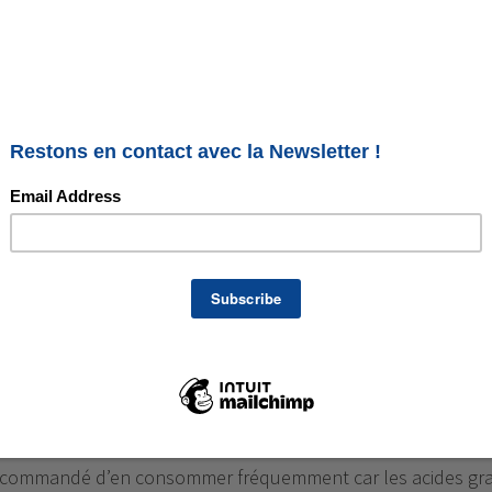
 3
s gras
ont une source importante d’omégas 3 dans notre
 recommandé d’en consommer fréquemment car les acides gr