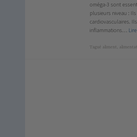
oméga-3 sont essenti
plusieurs niveau : Il
cardiovasculaires. I
inflammations…
Lire
Tagué
aliment
,
alimenta