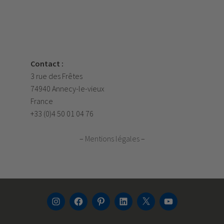
Contact :
3 rue des Frêtes
74940 Annecy-le-vieux
France
+33 (0)4 50 01 04 76
–
Mentions légales
–
INSTAGRAM
FACEBOOK
PINTEREST
LINKEDIN
TWITTER
YOUTUBE