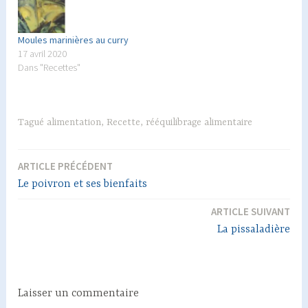
Moules marinières au curry
17 avril 2020
Dans "Recettes"
Tagué
alimentation
,
Recette
,
rééquilibrage alimentaire
ARTICLE PRÉCÉDENT
Navigation
Le poivron et ses bienfaits
de
ARTICLE SUIVANT
l’article
La pissaladière
Laisser un commentaire