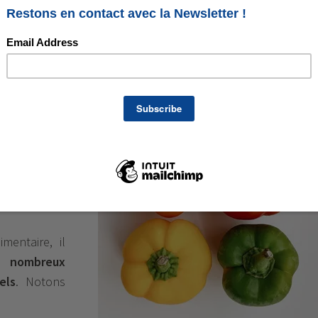
peu calorique et plein de nutriment
 consomme
aliment
peu
100g)
riche
es
favorisant
stinal
.
Il est
mentaire, il
e
nombreux
els
. Notons