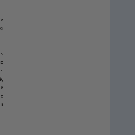
re
es
us
ux
us
é,
de
de
un