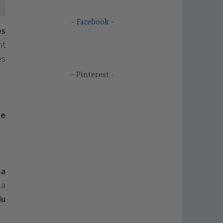
Facebook
es
nt
es
Pinterest
te
la
la
du