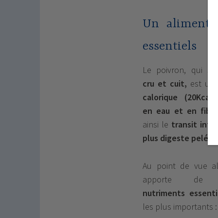
Un aliment 
essentiels
Le poivron, qui
se
cru et cuit,
est un 
calorique (20Kcal/
en eau et en fibr
ainsi le
transit inte
plus digeste pelé.
Au point de vue ali
apporte d
nutriments essenti
les plus importants :