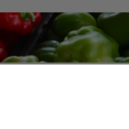
et ses bienfaits
signe des
variétés de piments doux à très gros fruit
xique, d’Amérique centrale et du sud
. C’est une plan
lle des Solanacées.
Les poivrons jaunes, rouges et orang
ne maturité ce qui n’est pas le cas du poivron vert
.