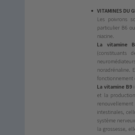
VITAMINES DU 
Les poivrons s
particulier B6 o
niacine.
La vitamine B
(constituants 
neuromédiateur
noradrénaline. 
fonctionnement 
La vitamine B9
i
et la productio
renouvellement 
intestinales, c
système nerveux 
la grossesse, el