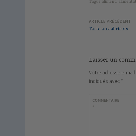
Tagué
aliment
,
alimenta
ARTICLE PRÉCÉDENT
Navigation
Tarte aux abricots
de
l’article
Laisser un comm
Votre adresse e-mail
indiqués avec
*
COMMENTAIRE
*