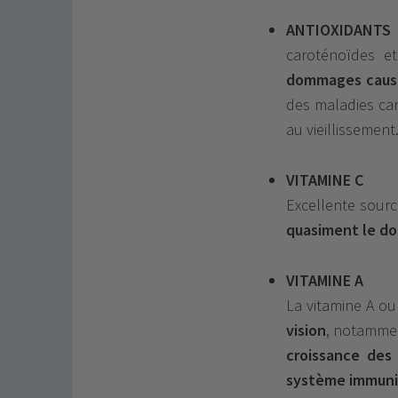
ANTIOXIDANTS
(
caroténoïdes e
dommages causés
des maladies car
au vieillissement
VITAMINE C
Excellente sourc
quasiment le do
VITAMINE A
La vitamine A ou
vision
, notamment
croissance des
système immuni