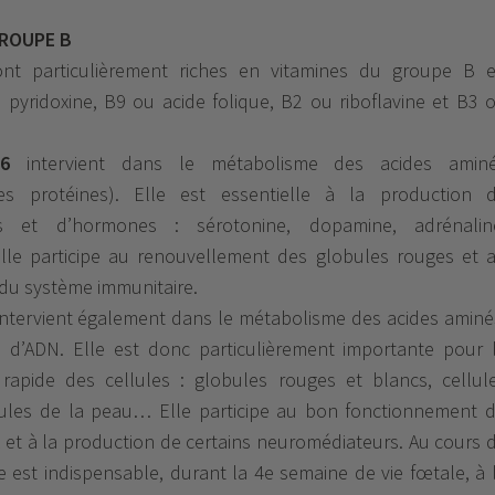
GROUPE B
ont particulièrement riches en vitamines du groupe B 
u pyridoxine, B9 ou acide folique, B2 ou riboflavine et B3 
6
intervient dans le métabolisme des acides amin
des protéines). Elle est essentielle à la production 
s et d’hormones : sérotonine, dopamine, adrénalin
Elle participe au renouvellement des globules rouges et 
du système immunitaire.
ntervient également dans le métabolisme des acides aminé
n d’ADN. Elle est donc particulièrement importante pour 
rapide des cellules : globules rouges et blancs, cellul
ellules de la peau… Elle participe au bon fonctionnement 
et à la production de certains neuromédiateurs. Au cours 
le est indispensable, durant la 4e semaine de vie fœtale, à 