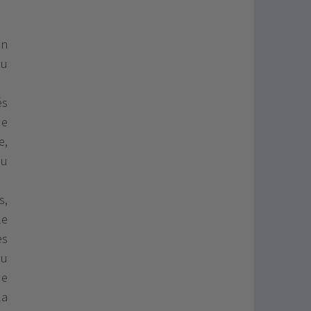
en
ou
és
de
e,
au
s,
le
es
du
de
la