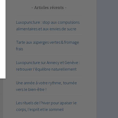
Articles récents
s
Luxopuncture : stop aux compulsions
alimentaires et aux envies de sucre
Tarte aux asperges vertes & fromage
frais
Luxopuncture sur Annecy et Genève :
retrouver l’équilibre naturellement
Une année à votre rythme, tournée
vers le bien-être !
Les rituels de l’hiver pour apaiser le
corps, l’esprit et le sommeil