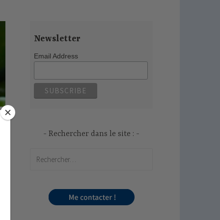
Newsletter
Email Address
Rechercher dans le site :
Rechercher :
s,
te
es