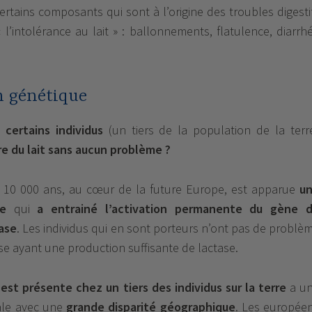
rtains composants qui sont à l’origine des troubles digesti
« l’intolérance au lait » : ballonnements, flatulence, diarrh
 génétique
 certains individus
(un tiers de la population de la terr
re du lait sans aucun problème ?
et 10 000 ans, au cœur de la future Europe, est apparue
u
e
qui
a entrainé l’activation permanente du gène 
tase
. Les individus qui en sont porteurs n’ont pas de problè
ose ayant une production suffisante de lactase.
est présente chez un tiers des individus sur la terre
a u
gale avec une
grande disparité géographique
. Les europée