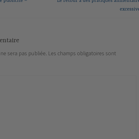
 publicité –
Le retour à des pratiques alimentair
excessiv
entaire
 ne sera pas publiée.
Les champs obligatoires sont