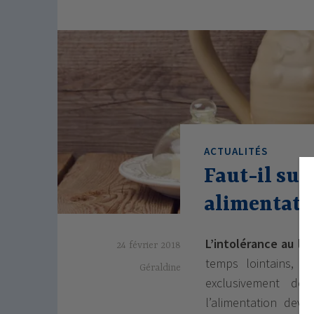
ACTUALITÉS
Faut-il sup
alimentati
L’intolérance au lai
24 février 2018
temps lointains, n
Géraldine
exclusivement de 
l’alimentation deve