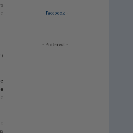
fs
ée
Facebook
Pinterest
e)
ne
de
me
ne
ns