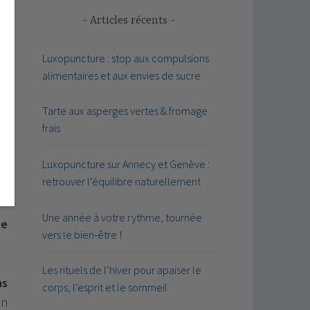
Articles récents
te
Luxopuncture : stop aux compulsions
es
alimentaires et aux envies de sucre
Tarte aux asperges vertes & fromage
frais
Luxopuncture sur Annecy et Genève :
me
retrouver l’équilibre naturellement
Une année à votre rythme, tournée
se
vers le bien-être !
Les rituels de l’hiver pour apaiser le
as
corps, l’esprit et le sommeil
en