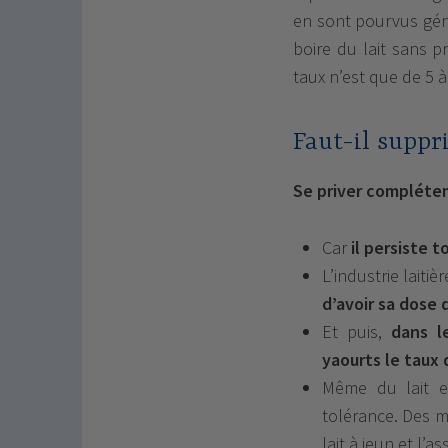
en sont pourvus gén
boire du lait sans p
taux n’est que de 5 
Faut-il suppri
Se priver compléteme
Car
il persiste t
L’industrie laiti
d’avoir sa dose 
Et puis,
dans l
yaourts le taux 
Même du lait en
tolérance. Des m
lait à jeun et l’