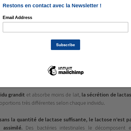
.
a sédentarisation et le début de l’élevage que l’adul
ter son régime alimentaire par le lait
de la traite d
s.
sa digestion
ans le lait peut être digéré grâce à
l’action d’une enzy
lules de revêtement de l’intestin grêle, la lactase
(1)
.
idu grandit
et absorbe moins de lait,
la sécrétion de lacta
portions très différentes selon chaque individu.
: sans la quantité de lactase suffisante, le lactose n’est p
assimilé.
Des bactéries intestinales le décomposent 