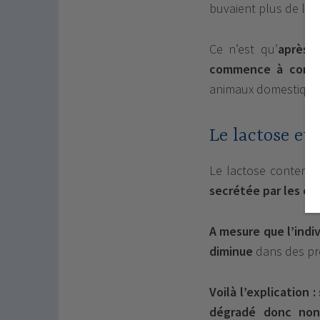
buvaient plus de lait
Ce n’est qu’
après l
commence à complé
animaux domestiqué
Le lactose et 
Le lactose contenu d
secrétée par les cel
A mesure que l’indiv
diminue
dans des pro
Voilà l’explication 
dégradé donc non 