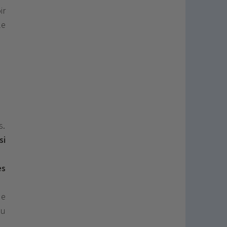
ir
le
s.
si
es
de
du