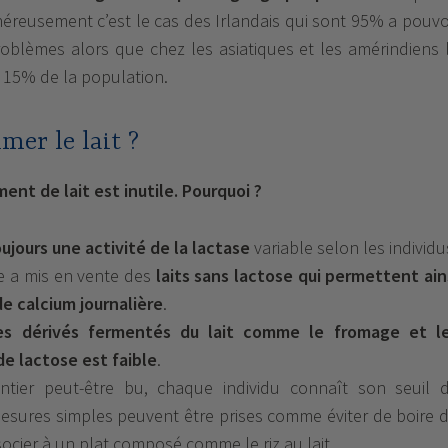
éreusement c’est le cas des Irlandais qui sont 95% a pouvo
roblèmes alors que chez les asiatiques et les amérindiens 
à 15% de la population.
mer le lait ?
nt de lait est inutile. Pourquoi ?
oujours une activité de la lactase
variable selon les individu
ère a mis en vente des
laits sans lactose qui permettent ain
de calcium journalière
.
es dérivés fermentés du lait comme le fromage et l
de lactose est faible
.
tier peut-être bu, chaque individu connaît son seuil 
esures simples peuvent être prises comme éviter de boire 
associer à un plat composé comme le riz au lait.