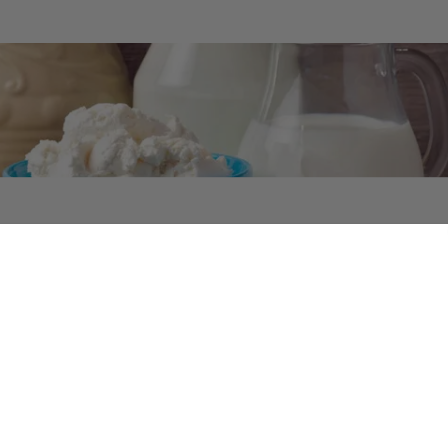
primer le lait de notre
on ?
t, chez l’adulte, est ancestrale et quasi normale.
Dans d
otre espèce, comme tous les mammifères, se nourrissa
lait pendant sa petite enfance. Puis en grandissa
nait plus variée. A l’âge adulte nos ancêtres lointains 