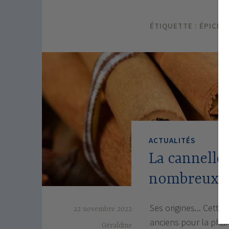
ÉTIQUETTE :
ÉPICES
ACTUALITÉS
La cannelle 
nombreux bi
Ses origines... Cette 
22 novembre 2022
anciens pour la pha
Géraldine