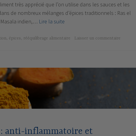
ment très apprécié que l’on utilise dans les sauces et les
 dans de nombreux mélanges d’épices traditionnels : Ras el
La
 Masala indien,…
Lire la suite
cannelle
:
tion
,
épices
,
rééquilibrage alimentaire
Laisser un commentaire
une
épice
de
Noël
aux
nombreux
bienfaits
!
: anti-inflammatoire et