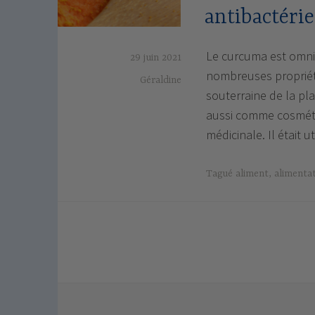
antibactérie
Le curcuma est omnip
29 juin 2021
nombreuses propriété
Géraldine
souterraine de la pla
aussi comme cosméti
médicinale. Il était 
Tagué
aliment
,
alimenta