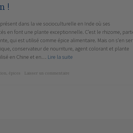
n !
résent dans la vie socioculturelle en Inde où ses
s en font une plante exceptionnelle. C’est le rhizome, parti
nte, qui est utilisé comme épice alimentaire. Mais on s'en ser
que, conservateur de nourriture, agent colorant et plante
Le
utilisé en Chine et en…
Lire la suite
curcuma
:
tion
,
épices
Laisser un commentaire
anti-
inflammatoire
et
antibactérien
!