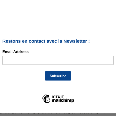
: une épice de Noël aux
enfaits !
épice ancestrale était déjà cultivée et utilisée par les Égyptie
rmacopée et l’embaumement des corps ! Aujourd’hui la