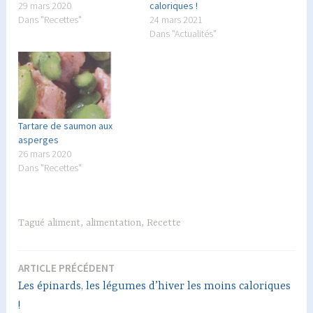
29 mars 2020
caloriques !
Dans "Recettes"
24 mars 2021
Dans "Actualités"
Tartare de saumon aux
asperges
26 mars 2020
Dans "Recettes"
Tagué
aliment
,
alimentation
,
Recette
ARTICLE PRÉCÉDENT
Navigation
Les épinards, les légumes d’hiver les moins caloriques
de
!