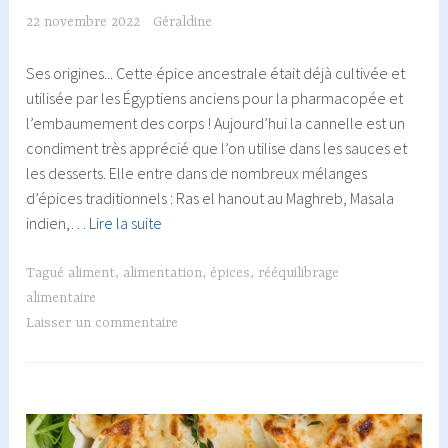
22 novembre 2022
Géraldine
Ses origines... Cette épice ancestrale était déjà cultivée et
utilisée par les Égyptiens anciens pour la pharmacopée et
l’embaumement des corps ! Aujourd’hui la cannelle est un
condiment très apprécié que l’on utilise dans les sauces et
les desserts. Elle entre dans de nombreux mélanges
d’épices traditionnels : Ras el hanout au Maghreb, Masala
La
indien,…
Lire la suite
cannelle
:
Tagué
aliment
,
alimentation
,
épices
,
rééquilibrage
une
alimentaire
épice
Laisser un commentaire
de
Noël
aux
nombreux
bienfaits