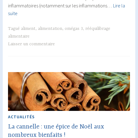
inflammatoires (notamment sur les inflammations…
Lire la
Les
suite
poissons
gras
Tagué
aliment
,
alimentation
,
omégas 3
,
rééquilibrage
alimentaire
Laisser un commentaire
ACTUALITÉS
La cannelle : une épice de Noël aux
nombreux bienfaits !