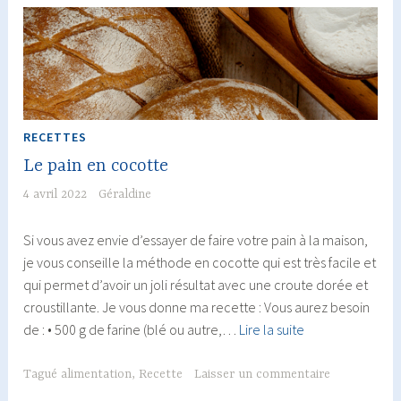
riche
en
fibres
RECETTES
Le pain en cocotte
4 avril 2022
Géraldine
Si vous avez envie d’essayer de faire votre pain à la maison,
je vous conseille la méthode en cocotte qui est très facile et
qui permet d’avoir un joli résultat avec une croute dorée et
croustillante. Je vous donne ma recette : Vous aurez besoin
Le
de : • 500 g de farine (blé ou autre,…
Lire la suite
pain
en
Tagué
alimentation
,
Recette
Laisser un commentaire
cocotte