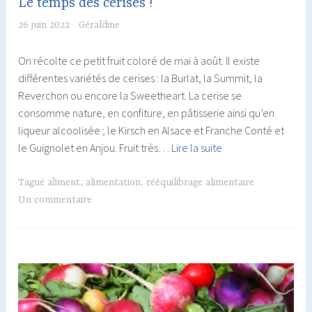
Le temps des cerises !
26 juin 2022
Géraldine
On récolte ce petit fruit coloré de mai à août. Il existe
différentes variétés de cerises : la Burlat, la Summit, la
Reverchon ou encore la Sweetheart. La cerise se
consomme nature, en confiture, en pâtisserie ainsi qu’en
liqueur alcoolisée ; le Kirsch en Alsace et Franche Conté et
Le
le Guignolet en Anjou. Fruit très…
Lire la suite
temps
des
Tagué
aliment
,
alimentation
,
rééquilibrage alimentaire
cerises
Un commentaire
!