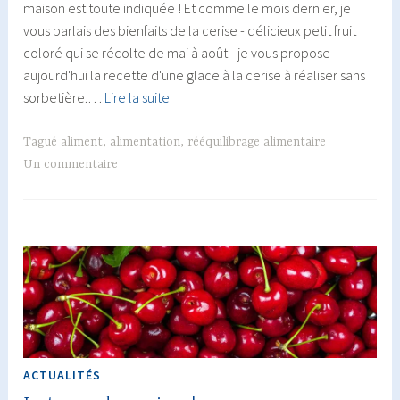
maison est toute indiquée ! Et comme le mois dernier, je
vous parlais des bienfaits de la cerise - délicieux petit fruit
coloré qui se récolte de mai à août - je vous propose
aujourd'hui la recette d'une glace à la cerise à réaliser sans
Glace
sorbetière.…
Lire la suite
à
la
Tagué
aliment
,
alimentation
,
rééquilibrage alimentaire
cerise
Un commentaire
sans
sorbetière
ACTUALITÉS