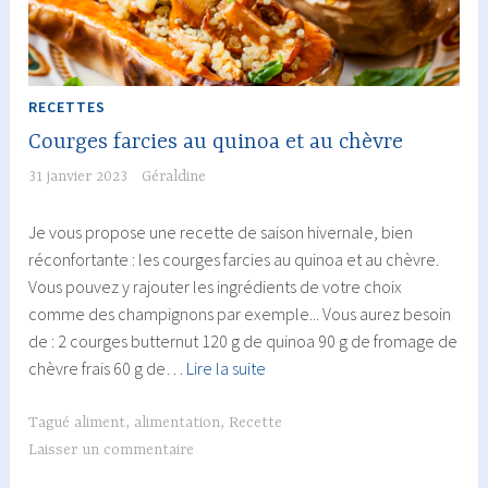
RECETTES
Courges farcies au quinoa et au chèvre
31 janvier 2023
Géraldine
Je vous propose une recette de saison hivernale, bien
réconfortante : les courges farcies au quinoa et au chèvre.
Vous pouvez y rajouter les ingrédients de votre choix
comme des champignons par exemple... Vous aurez besoin
de : 2 courges butternut 120 g de quinoa 90 g de fromage de
Courges
chèvre frais 60 g de…
Lire la suite
farcies
au
Tagué
aliment
,
alimentation
,
Recette
quinoa
Laisser un commentaire
et