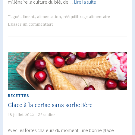
La
millénaire la culture du blé, de…
Lire la suite
figue
:
Tagué
aliment
,
alimentation
,
rééquilibrage alimentaire
un
Laisser un commentaire
fruit
délicat
très
intéressant
!
RECETTES
Glace à la cerise sans sorbetière
18 juillet 2022
Géraldine
Avec les fortes chaleurs du moment, une bonne glace