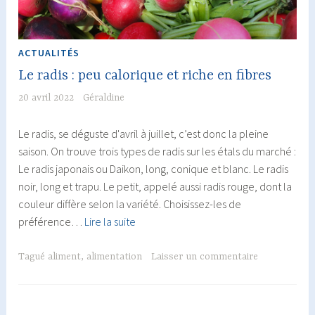
ACTUALITÉS
Le radis : peu calorique et riche en fibres
20 avril 2022
Géraldine
Le radis, se déguste d'avril à juillet, c’est donc la pleine
saison. On trouve trois types de radis sur les étals du marché :
Le radis japonais ou Daikon, long, conique et blanc. Le radis
noir, long et trapu. Le petit, appelé aussi radis rouge, dont la
couleur diffère selon la variété. Choisissez-les de
Le
préférence…
Lire la suite
radis
:
Tagué
aliment
,
alimentation
Laisser un commentaire
peu
calorique
et