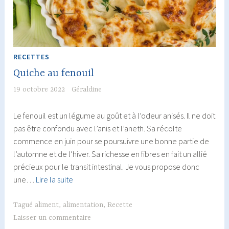
!
RECETTES
Quiche au fenouil
19 octobre 2022
Géraldine
Le fenouil est un légume au goût et à l’odeur anisés. Il ne doit
pas être confondu avec l’anis et l’aneth. Sa récolte
commence en juin pour se poursuivre une bonne partie de
l’automne et de l’hiver. Sa richesse en fibres en fait un allié
précieux pour le transit intestinal. Je vous propose donc
Quiche
une…
Lire la suite
au
fenouil
Tagué
aliment
,
alimentation
,
Recette
Laisser un commentaire