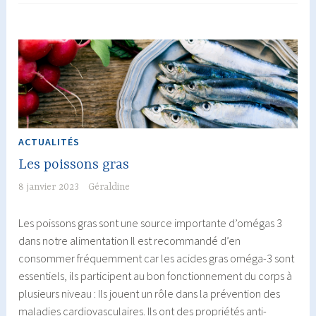
au
chèvre
ACTUALITÉS
Les poissons gras
8 janvier 2023
Géraldine
Les poissons gras sont une source importante d’omégas 3
dans notre alimentation Il est recommandé d’en
consommer fréquemment car les acides gras oméga-3 sont
essentiels, ils participent au bon fonctionnement du corps à
plusieurs niveau : Ils jouent un rôle dans la prévention des
maladies cardiovasculaires. Ils ont des propriétés anti-