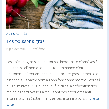
luxopuncture
ACTUALITÉS
Les poissons gras
8 janvier 2023
Géraldine
Les poissons gras sont une source importante d’omégas 3
dans notre alimentation Il est recommandé d’en
consommer fréquemment car les acides gras oméga-3 sont
essentiels, ils participent au bon fonctionnement du corps à
plusieurs niveau : Ils jouent un rôle dans la prévention des
maladies cardiovasculaires. Ils ont des propriétés anti-
inflammatoires (notamment sur les inflammations…
Lire la
Les
suite