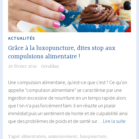
ACTUALITÉS
Grâce à la luxopuncture, dites stop aux
compulsions alimentaire !
29 février 2024
Géraldine
Une compulsion alimentaire, qu'est-ce que c'est ? Ce qu’on
appelle "compulsion alimentaire" se caractérise par une
ingestion excessive de nourriture en un temps rapide alors
que l’on n’a pas forcément faim. Il en résulte un plaisir
immédiat puis un sentiment de honte et de culpabilité ainsi
Grâce
que des problèmes de poids et de santé sur…
Lire la suite
à
la
Tagué
alimentation
,
amincissement
,
luxopuncture
,