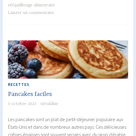
luxopu
rééquilibrage alimentaire
dites
Laisser un commentaire
stop
aux
compu
alimen
!
RECETTES
Pancakes faciles
5 octobre 2023
Géraldine
Les pancakes sont un plat de petit-déjeuner populaire aux
États-Unis et dans de nombreux autres pays. Ces délicieuses
crêpes épaisses sont souvent servies avec du sirop d'érable