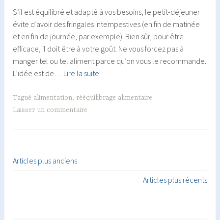
S’il est équilibré et adapté à vos besoins, le petit-déjeuner
évite d’avoir des fringales intempestives (en fin de matinée
et en fin de journée, par exemple). Bien sûr, pour être
efficace, il doit être à votre goût. Ne vous forcez pas à
manger tel ou tel aliment parce qu’on vous le recommande.
Le
L’idée est de…
Lire la suite
petit
déjeuner
Tagué
alimentation
,
rééquilibrage alimentaire
idéal
Laisser un commentaire
Articles plus anciens
Navigation
Articles plus récents
des
articles