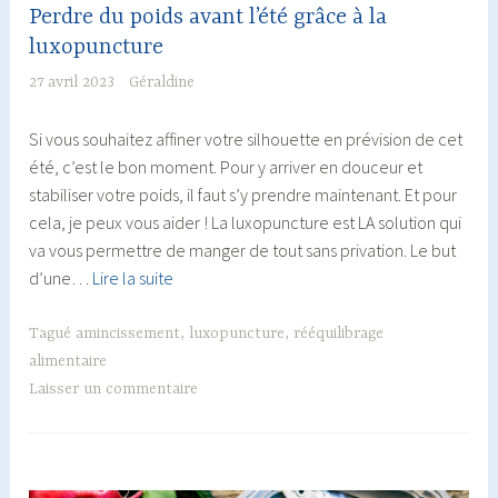
Perdre du poids avant l’été grâce à la
luxopuncture
27 avril 2023
Géraldine
Si vous souhaitez affiner votre silhouette en prévision de cet
été, c’est le bon moment. Pour y arriver en douceur et
stabiliser votre poids, il faut s’y prendre maintenant. Et pour
cela, je peux vous aider ! La luxopuncture est LA solution qui
va vous permettre de manger de tout sans privation. Le but
Perdre
d’une…
Lire la suite
du
poids
Tagué
amincissement
,
luxopuncture
,
rééquilibrage
avant
alimentaire
l’été
Laisser un commentaire
grâce
à
la