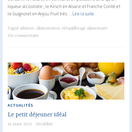
liqueur alcoolisée ; le Kirsch en Alsace et Franche Conté et
Le
le Guignolet en Anjou. Fruit très…
Lire la suite
temps
des
Tagué
aliment
,
alimentation
,
rééquilibrage alimentaire
cerises
Un commentaire
!
ACTUALITÉS
Le petit déjeuner idéal
14 mars 2022
Géraldine