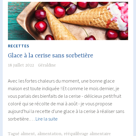
intéressant
!
RECETTES
Glace à la cerise sans sorbetière
18 juillet 2022
Géraldine
Avec les fortes chaleurs du moment, une bonne glace
maison est toute indiquée ! Et comme le mois dernier, je
vous parlais des bienfaits de la cerise - délicieux petit fruit
coloré qui se récolte de mai à août - je vous propose
aujourd'hui la recette d'une glace à la cerise à réaliser sans
Glace
sorbetière.…
Lire la suite
à
la
Tagué
aliment
,
alimentation
,
rééquilibrage alimentaire