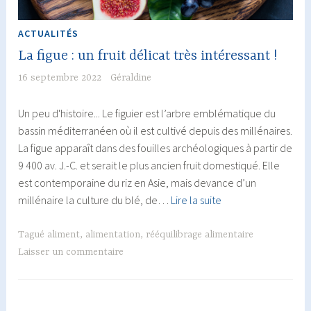
ACTUALITÉS
La figue : un fruit délicat très intéressant !
16 septembre 2022
Géraldine
Un peu d'histoire... Le figuier est l’arbre emblématique du
bassin méditerranéen où il est cultivé depuis des millénaires.
La figue apparaît dans des fouilles archéologiques à partir de
9 400 av. J.-C. et serait le plus ancien fruit domestiqué. Elle
est contemporaine du riz en Asie, mais devance d’un
La
millénaire la culture du blé, de…
Lire la suite
figue
:
Tagué
aliment
,
alimentation
,
rééquilibrage alimentaire
un
Laisser un commentaire
fruit
délicat
très