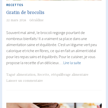
RECETTES
Gratin de brocolis
22 mars 2024
Géraldine
Souvent mal aimé, le brocoli regorge pourtant de
nombreux bienfaits ! Il a vraiment sa place dans une
alimentation saine et équilibrée. C'est un légume vert peu
calorique et riche en fibres, ce qui en fait un aliment idéal
pour les repas sains et équilibrés. Pour le cuisiner, je vous
Gratin
propose la recette d'un délicieux…
Lire la suite
de
brocolis
Tagué
alimentation
,
Recette
,
rééquilibrage alimentaire
Laisser un commentaire