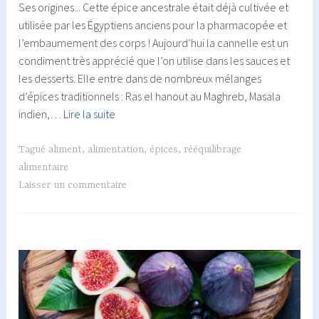
Ses origines... Cette épice ancestrale était déjà cultivée et
utilisée par les Égyptiens anciens pour la pharmacopée et
l’embaumement des corps ! Aujourd’hui la cannelle est un
condiment très apprécié que l’on utilise dans les sauces et
les desserts. Elle entre dans de nombreux mélanges
d’épices traditionnels : Ras el hanout au Maghreb, Masala
La
indien,…
Lire la suite
cannelle
:
Tagué
aliment
,
alimentation
,
épices
,
rééquilibrage
une
alimentaire
épice
Laisser un commentaire
de
Noël
aux
nombreux
bienfaits
!