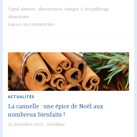
poissons
gras
Tagué
aliment
,
alimentation
,
omégas 3
,
rééquilibrage
alimentaire
Laisser un commentaire
ACTUALITÉS
La cannelle : une épice de Noël aux
nombreux bienfaits !
22 novembre 2022
Géraldine