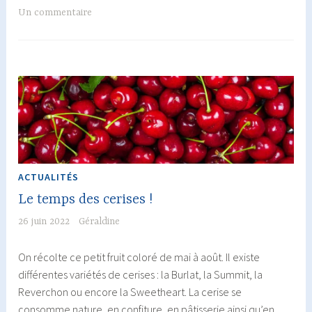
cerise
Un commentaire
sans
sorbetière
ACTUALITÉS
Le temps des cerises !
26 juin 2022
Géraldine
On récolte ce petit fruit coloré de mai à août. Il existe
différentes variétés de cerises : la Burlat, la Summit, la
Reverchon ou encore la Sweetheart. La cerise se
consomme nature, en confiture, en pâtisserie ainsi qu’en