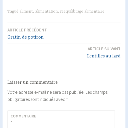
Tagué
aliment
,
alimentation
,
rééquilibrage alimentaire
ARTICLE PRÉCÉDENT
Navigation
Gratin de potiron
de
ARTICLE SUIVANT
l’article
Lentilles au lard
Laisser un commentaire
Votre adresse e-mail ne sera pas publiée.
Les champs
obligatoires sont indiqués avec
*
COMMENTAIRE
*