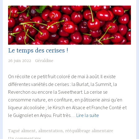
Le temps des cerises !
26 juin 2022
Géraldine
On récolte ce petit fruit coloré de mai à août. Il existe
différentes variétés de cerises : la Burlat, la Summit, la
Reverchon ou encore la Sweetheart. La cerise se
consomme nature, en confiture, en pâtisserie ainsi qu’en
liqueur alcoolisée ; le Kirsch en Alsace et Franche Conté et
Le
le Guignolet en Anjou. Fruit très…
Lire la suite
temps
des
Tagué
aliment
,
alimentation
,
rééquilibrage alimentaire
cerises
Un commentaire