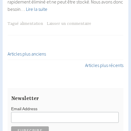
rapidement éliminé et ne peut être stocké. Nous avons donc
Le
besoin…
Lire la suite
magnésium
:
Tagué
alimentation
Laisser un commentaire
son
rôle
et
dans
Articles plus anciens
Navigation
quels
Articles plus récents
des
aliments
le
articles
trouver
Newsletter
Email Address