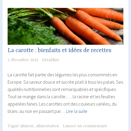
La carotte : bienfaits et idées de recettes
2 décembre 2021
Géraldine
La carotte fait partie des légumes les plus consommés en
Europe. Sa saveur douce et sucrée plait à tous les palais. Ses
qualités nutritionnelles sont remarquables et spécifiques.
Tout se mange dans la carotte... ... la racine et les feuilles
appelées fanes. Les carottes ont des couleurs variées, du
La
blanc au noir en passant par…
Lire la suite
carotte
:
Tagué
aliment
,
alimentation
Laisser un commentaire