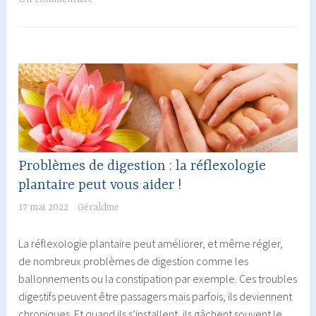
!
Problèmes de digestion : la réflexologie
plantaire peut vous aider !
17 mai 2022
Géraldine
La réflexologie plantaire peut améliorer, et même régler,
de nombreux problèmes de digestion comme les
ballonnements ou la constipation par exemple. Ces troubles
digestifs peuvent être passagers mais parfois, ils deviennent
chroniques. Et quand ils s’installent, ils gâchent souvent le