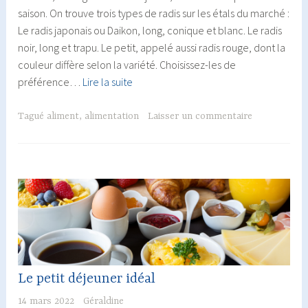
saison. On trouve trois types de radis sur les étals du marché :
Le radis japonais ou Daikon, long, conique et blanc. Le radis
noir, long et trapu. Le petit, appelé aussi radis rouge, dont la
couleur diffère selon la variété. Choisissez-les de
Le
préférence…
Lire la suite
radis
:
Tagué
aliment
,
alimentation
Laisser un commentaire
peu
calorique
et
riche
en
fibres
Le petit déjeuner idéal
14 mars 2022
Géraldine