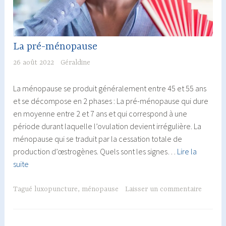
La pré-ménopause
26 août 2022
Géraldine
La ménopause se produit généralement entre 45 et 55 ans
et se décompose en 2 phases : La pré-ménopause qui dure
en moyenne entre 2 et 7 ans et qui correspond à une
période durant laquelle l’ovulation devient irrégulière. La
ménopause qui se traduit par la cessation totale de
production d’œstrogènes. Quels sont les signes…
Lire la
La
suite
pré-
ménopause
Tagué
luxopuncture
,
ménopause
Laisser un commentaire