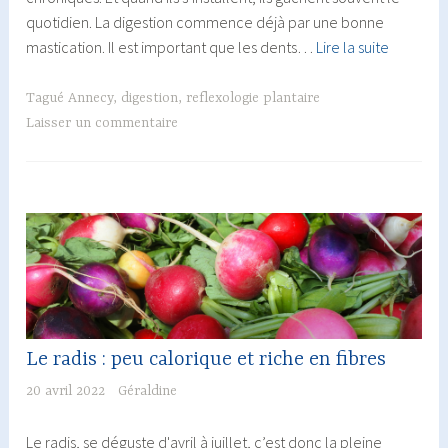
quotidien. La digestion commence déjà par une bonne
Problèm
mastication. Il est important que les dents…
Lire la suite
de
digestio
Tagué
Annecy
,
digestion
,
reflexologie plantaire
:
Laisser un commentaire
la
réflexol
plantaire
peut
vous
aider
!
Le radis : peu calorique et riche en fibres
20 avril 2022
Géraldine
Le radis, se déguste d'avril à juillet, c’est donc la pleine