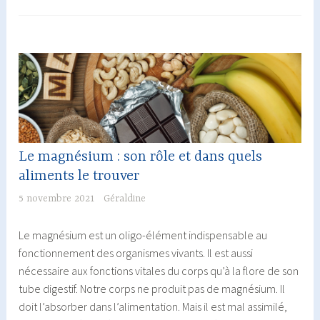
bienfaits
et
idées
de
recettes
Le magnésium : son rôle et dans quels
aliments le trouver
5 novembre 2021
Géraldine
Le magnésium est un oligo-élément indispensable au
fonctionnement des organismes vivants. Il est aussi
nécessaire aux fonctions vitales du corps qu’à la flore de son
tube digestif. Notre corps ne produit pas de magnésium. Il
doit l’absorber dans l’alimentation. Mais il est mal assimilé,