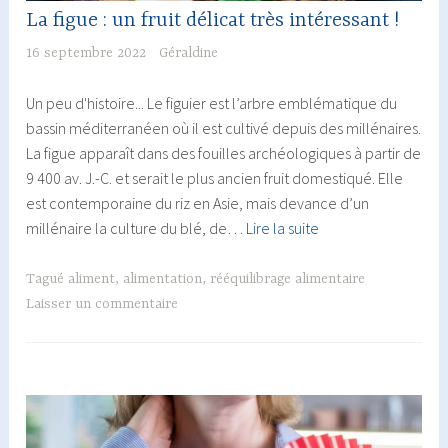
La figue : un fruit délicat très intéressant !
16 septembre 2022
Géraldine
Un peu d'histoire... Le figuier est l’arbre emblématique du
bassin méditerranéen où il est cultivé depuis des millénaires.
La figue apparaît dans des fouilles archéologiques à partir de
9 400 av. J.-C. et serait le plus ancien fruit domestiqué. Elle
est contemporaine du riz en Asie, mais devance d’un
La
millénaire la culture du blé, de…
Lire la suite
figue
:
Tagué
aliment
,
alimentation
,
rééquilibrage alimentaire
un
Laisser un commentaire
fruit
délicat
très
intéressant
!