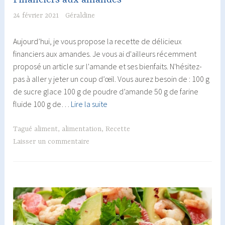
24 février 2021
Géraldine
Aujourd’hui, je vous propose la recette de délicieux
financiers aux amandes. Je vous ai d'ailleurs récemment
proposé un article sur l'amande et ses bienfaits. N'hésitez-
pas à aller y jeter un coup d’œil. Vous aurez besoin de : 100 g
de sucre glace 100 g de poudre d’amande 50 g de farine
Financiers
fluide 100 g de…
Lire la suite
aux
amandes
Tagué
aliment
,
alimentation
,
Recette
Laisser un commentaire