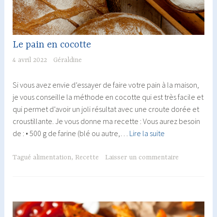
Le pain en cocotte
4 avril 2022
Géraldine
Si vous avez envie d’essayer de faire votre pain à la maison,
je vous conseille la méthode en cocotte qui est très facile et
qui permet d’avoir un joli résultat avec une croute dorée et
croustillante. Je vous donne ma recette : Vous aurez besoin
Le
de : • 500 g de farine (blé ou autre,…
Lire la suite
pain
en
Tagué
alimentation
,
Recette
Laisser un commentaire
cocotte