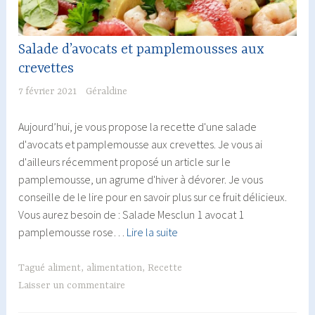
Salade d’avocats et pamplemousses aux
crevettes
7 février 2021
Géraldine
Aujourd’hui, je vous propose la recette d'une salade
d'avocats et pamplemousse aux crevettes. Je vous ai
d'ailleurs récemment proposé un article sur le
pamplemousse, un agrume d'hiver à dévorer. Je vous
conseille de le lire pour en savoir plus sur ce fruit délicieux.
Vous aurez besoin de : Salade Mesclun 1 avocat 1
Salade
pamplemousse rose…
Lire la suite
d’avocats
et
Tagué
aliment
,
alimentation
,
Recette
pamplemousses
Laisser un commentaire
aux