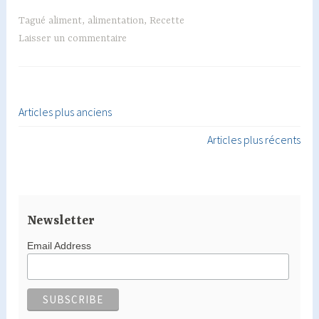
Gingembre
Miel
Tagué
aliment
,
alimentation
,
Recette
et
Laisser un commentaire
citrons
verts
Articles plus anciens
Navigation
Articles plus récents
des
articles
Newsletter
Email Address