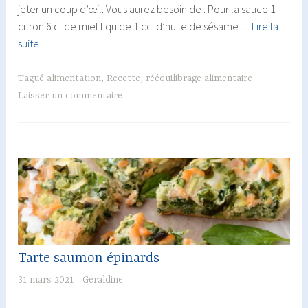
jeter un coup d’œil. Vous aurez besoin de : Pour la sauce 1
citron 6 cl de miel liquide 1 cc. d’huile de sésame…
Lire la
Poulet
suite
au
miel
Tagué
alimentation
,
Recette
,
rééquilibrage alimentaire
et
Laisser un commentaire
au
citron
Tarte saumon épinards
31 mars 2021
Géraldine