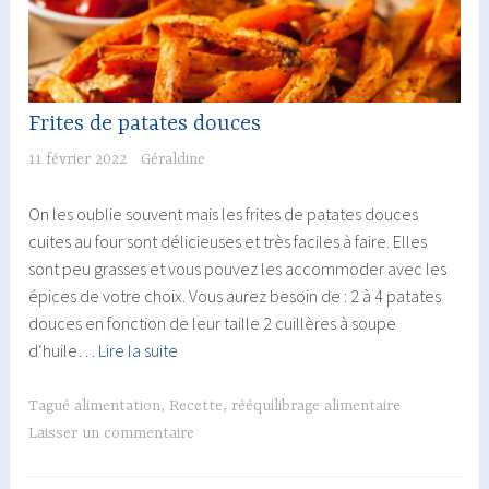
Frites de patates douces
11 février 2022
Géraldine
On les oublie souvent mais les frites de patates douces
cuites au four sont délicieuses et très faciles à faire. Elles
sont peu grasses et vous pouvez les accommoder avec les
épices de votre choix. Vous aurez besoin de : 2 à 4 patates
douces en fonction de leur taille 2 cuillères à soupe
Frites
d‘huile…
Lire la suite
de
patates
Tagué
alimentation
,
Recette
,
rééquilibrage alimentaire
douces
Laisser un commentaire